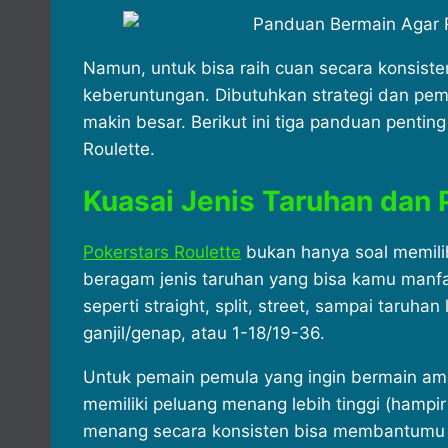
Namun, untuk bisa raih cuan secara konsist
keberuntungan. Dibutuhkan strategi dan p
makin besar. Berikut ini tiga panduan penti
Roulette.
Kuasai Jenis Taruhan dan
Pokerstars Roulette
bukan hanya soal memilih
beragam jenis taruhan yang bisa kamu manfaa
seperti straight, split, street, sampai taruhan
ganjil/genap, atau 1-18/19-36.
Untuk pemain pemula yang ingin bermain ama
memiliki peluang menang lebih tinggi (hampi
menang secara konsisten bisa membantumu 