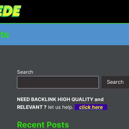
te
Search
Search
NEED BACKLINK HIGH QUALITY and
RELEVANT ?
let us help.
click here
Recent Posts