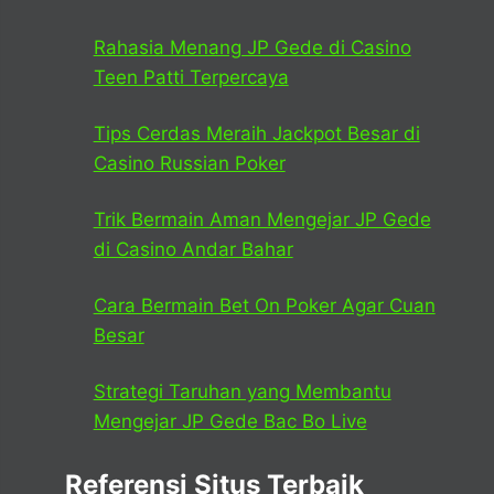
Rahasia Menang JP Gede di Casino
Teen Patti Terpercaya
Tips Cerdas Meraih Jackpot Besar di
Casino Russian Poker
Trik Bermain Aman Mengejar JP Gede
di Casino Andar Bahar
Cara Bermain Bet On Poker Agar Cuan
Besar
Strategi Taruhan yang Membantu
Mengejar JP Gede Bac Bo Live
Referensi Situs Terbaik