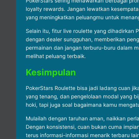
PokerStars sering menawarkan berbagai prom
loyalty rewards. Jangan lewatkan kesempata
yang meningkatkan peluangmu untuk menan
Selain itu, fitur live roulette yang dihadir
dengan dealer sungguhan, memberikan pengal
permainan dan jangan terburu-buru dalam men
melihat peluang terbaik.
Kesimpulan
PokerStars Roulette bisa jadi ladang cuan ji
yang tenang, dan pengelolaan modal yang bij
hoki, tapi juga soal bagaimana kamu mengatu
Mulailah dengan taruhan aman, naikkan perl
Dengan konsistensi, cuan bukan cuma impian
terus informasi-informasi menarik terbaru l