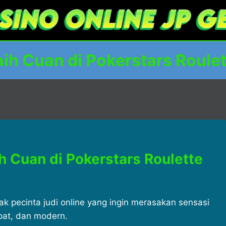
ih Cuan di Pokerstars Roulet
 Cuan di Pokerstars Roulette
yak pecinta judi online yang ingin merasakan sensasi
epat, dan modern.