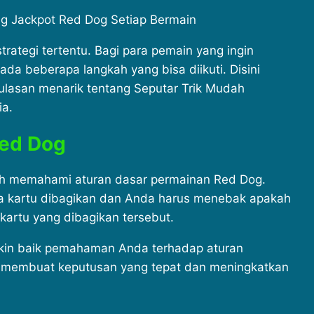
ategi tertentu. Bagi para pemain yang ingin
da beberapa langkah yang bisa diikuti. Disini
lasan menarik tentang Seputar Trik Mudah
ia.
ed Dog
ah memahami aturan dasar permainan Red Dog.
ua kartu dibagikan dan Anda harus menebak apakah
a kartu yang dibagikan tersebut.
kin baik pemahaman Anda terhadap aturan
 membuat keputusan yang tepat dan meningkatkan