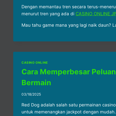
Dengan memantau tren secara terus-menerus
menurut tren yang ada di
CASINO ONLINE J
Mau tahu game mana yang lagi naik daun? L
CASINO ONLINE
Cara Memperbesar Peluan
Bermain
03/18/2025
Red Dog adalah salah satu permainan casin
untuk memenangkan jackpot dengan mudah.