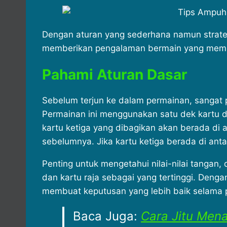
Dengan aturan yang sederhana namun strate
memberikan pengalaman bermain yang mem
Pahami Aturan Dasar
Sebelum terjun ke dalam permainan, sangat
Permainan ini menggunakan satu dek kartu
kartu ketiga yang dibagikan akan berada di 
sebelumnya. Jika kartu ketiga berada di anta
Penting untuk mengetahui nilai-nilai tangan,
dan kartu raja sebagai yang tertinggi. Den
membuat keputusan yang lebih baik selama 
Baca Juga:
Cara Jitu Mena