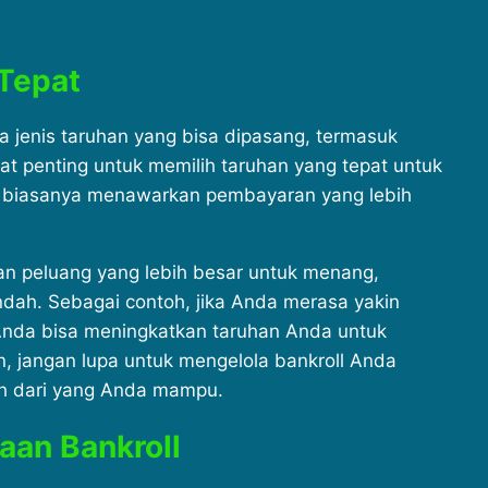
Tepat
jenis taruhan yang bisa dipasang, termasuk
t penting untuk memilih taruhan yang tepat untuk
 biasanya menawarkan pembayaran yang lebih
n peluang yang lebih besar untuk menang,
dah. Sebagai contoh, jika Anda merasa yakin
Anda bisa meningkatkan taruhan Anda untuk
jangan lupa untuk mengelola bankroll Anda
ih dari yang Anda mampu.
aan Bankroll