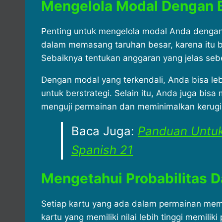
Mengelola Modal Dengan B
Penting untuk mengelola modal Anda dengan
dalam memasang taruhan besar, karena itu
Sebaiknya tentukan anggaran yang jelas seb
Dengan modal yang terkendali, Anda bisa l
untuk berstrategi. Selain itu, Anda juga bis
menguji permainan dan meminimalkan kerugi
Baca Juga:
Panduan Untuk
Spanish 21
Mengetahui Probabilitas 
Setiap kartu yang ada dalam permainan memil
kartu yang memiliki nilai lebih tinggi memili