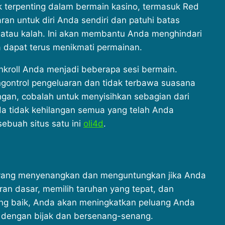
k terpenting dalam bermain kasino, termasuk Red
an untuk diri Anda sendiri dan patuhi batas
 atau kalah. Ini akan membantu Anda menghindari
dapat terus menikmati permainan.
nkroll Anda menjadi beberapa sesi bermain.
gontrol pengeluaran dan tidak terbawa suasana
gan, cobalah untuk menyisihkan sebagian dari
 tidak kehilangan semua yang telah Anda
ebuah situs satu ini
oli4d
.
yang menyenangkan dan menguntungkan jika Anda
an dasar, memilih taruhan yang tepat, dan
ang baik, Anda akan meningkatkan peluang Anda
n dengan bijak dan bersenang-senang.