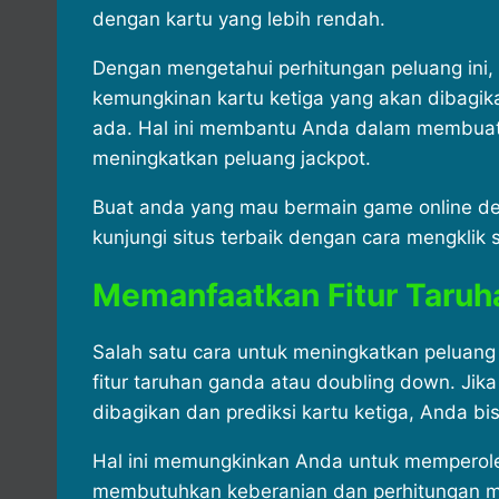
dengan kartu yang lebih rendah.
Dengan mengetahui perhitungan peluang ini
kemungkinan kartu ketiga yang akan dibagik
ada. Hal ini membantu Anda dalam membuat 
meningkatkan peluang jackpot.
Buat anda yang mau bermain game online de
kunjungi situs terbaik dengan cara mengklik 
Memanfaatkan Fitur Taruh
Salah satu cara untuk meningkatkan peluan
fitur taruhan ganda atau doubling down. Ji
dibagikan dan prediksi kartu ketiga, Anda b
Hal ini memungkinkan Anda untuk memperol
membutuhkan keberanian dan perhitungan mat