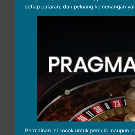
setiap putaran, dan peluang kemenangan ya
Permainan ini cocok untuk pemula maupun p