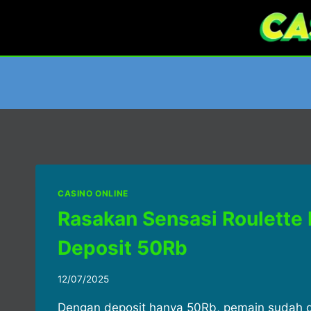
Skip
to
content
CASINO ONLINE
Rasakan Sensasi Roulette
Deposit 50Rb
12/07/2025
Dengan deposit hanya 50Rb, pemain sudah 