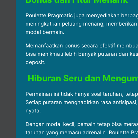
Roulette Pragmatic juga menyediakan berbagai
meningkatkan peluang menang, memberikan
modal bermain.
Memanfaatkan bonus secara efektif membuat 
bisa menikmati lebih banyak putaran dan 
deposit.
Hiburan Seru dan Mengun
Permainan ini tidak hanya soal taruhan, tet
Setiap putaran menghadirkan rasa antisipas
nyata.
Dengan modal kecil, pemain tetap bisa mera
taruhan yang memacu adrenalin. Roulette P