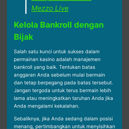
Mezzo Live
Kelola Bankroll dengan
Bijak
Salah satu kunci untuk sukses dalam
permainan kasino adalah manajemen
bankroll yang baik. Tentukan batas
anggaran Anda sebelum mulai bermain
dan tetap berpegang pada batas tersebut.
Jangan tergoda untuk terus bermain lebih
lama atau meningkatkan taruhan Anda jika
Anda mengalami kekalahan.
Sebaliknya, jika Anda sedang dalam posisi
menang, pertimbangkan untuk menyisihkan