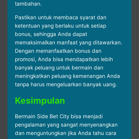
tambahan.
Pastikan untuk membaca syarat dan
ketentuan yang berlaku untuk setiap
bonus, sehingga Anda dapat
memaksimalkan manfaat yang ditawarkan.
Dengan memanfaatkan bonus dan
promosi, Anda bisa mendapatkan lebih
banyak peluang untuk bermain dan
meningkatkan peluang kemenangan Anda
tanpa harus mengeluarkan banyak uang.
Kesimpulan
Bermain Side Bet City bisa menjadi
pengalaman yang sangat menyenangkan
dan menguntungkan jika Anda tahu cara