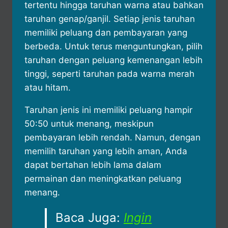
tertentu hingga taruhan warna atau bahkan
taruhan genap/ganjil. Setiap jenis taruhan
memiliki peluang dan pembayaran yang
berbeda. Untuk terus menguntungkan, pilih
taruhan dengan peluang kemenangan lebih
tinggi, seperti taruhan pada warna merah
atau hitam.
Taruhan jenis ini memiliki peluang hampir
50:50 untuk menang, meskipun
pembayaran lebih rendah. Namun, dengan
memilih taruhan yang lebih aman, Anda
dapat bertahan lebih lama dalam
permainan dan meningkatkan peluang
menang.
Baca Juga:
Ingin