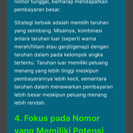
nomor tunggal, berharap mendapatkan
pembayaran besar.
Strategi terbaik adalah memilih taruhan
yang seimbang. Misalnya, kombinasi
antara taruhan luar (seperti warna
merah/hitam atau ganjil/genap) dengan
taruhan dalam pada kelompok angka
tertentu. Taruhan luar memiliki peluang
menang yang lebih tinggi meskipun
pembayarannya lebih kecil, sementara
taruhan dalam menawarkan pembayaran
lebih besar meskipun peluang menang
lebih rendah.
4. Fokus pada Nomor
yang Memiliki Potensi