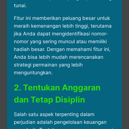
tunai.
Fitur ini memberikan peluang besar untuk
meraih kemenangan lebih tinggi, terutama
jika Anda dapat mengidentifikasi nomor-
nomor yang sering muncul atau memiliki
hadiah besar. Dengan memahami fitur ini,
Anda bisa lebih mudah merencanakan
strategi permainan yang lebih
menguntungkan.
2. Tentukan Anggaran
dan Tetap Disiplin
Salah satu aspek terpenting dalam
perjudian adalah pengelolaan keuangan