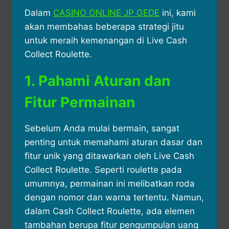
Dalam
CASINO ONLINE JP GEDE
ini, kami
akan membahas beberapa strategi jitu
untuk meraih kemenangan di Live Cash
Collect Roulette.
1. Pahami Aturan dan
Fitur Permainan
Sebelum Anda mulai bermain, sangat
penting untuk memahami aturan dasar dan
fitur unik yang ditawarkan oleh Live Cash
Collect Roulette. Seperti roulette pada
umumnya, permainan ini melibatkan roda
dengan nomor dan warna tertentu. Namun,
dalam Cash Collect Roulette, ada elemen
tambahan berupa fitur pengumpulan uang