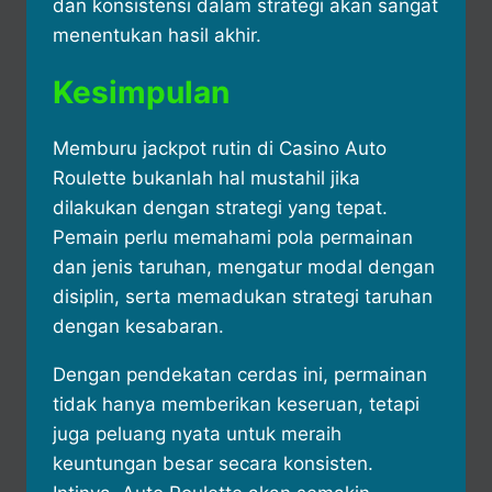
dan konsistensi dalam strategi akan sangat
menentukan hasil akhir.
Kesimpulan
Memburu jackpot rutin di Casino Auto
Roulette bukanlah hal mustahil jika
dilakukan dengan strategi yang tepat.
Pemain perlu memahami pola permainan
dan jenis taruhan, mengatur modal dengan
disiplin, serta memadukan strategi taruhan
dengan kesabaran.
Dengan pendekatan cerdas ini, permainan
tidak hanya memberikan keseruan, tetapi
juga peluang nyata untuk meraih
keuntungan besar secara konsisten.