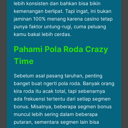
lebih konsisten dan bahkan bisa bikin
kemenangan berlipat. Tapi ingat, ini bukan
jaminan 100% menang karena casino tetap
punya faktor untung-rugi, cuma peluang
kamu bakal lebih cerdas.
Pahami Pola Roda Crazy
Time
Sebelum asal pasang taruhan, penting
banget buat ngerti pola roda. Banyak orang
kira roda itu acak total, tapi sebenarnya
ada frekuensi tertentu dari setiap segmen
bonus. Misalnya, beberapa segmen bonus
muncul lebih sering dalam beberapa
putaran, sementara segmen lain bisa