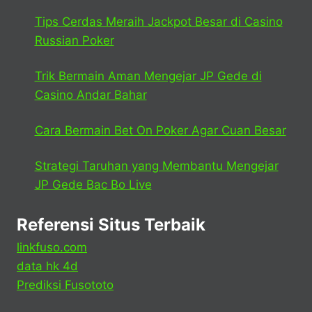
Tips Cerdas Meraih Jackpot Besar di Casino
Russian Poker
Trik Bermain Aman Mengejar JP Gede di
Casino Andar Bahar
Cara Bermain Bet On Poker Agar Cuan Besar
Strategi Taruhan yang Membantu Mengejar
JP Gede Bac Bo Live
Referensi Situs Terbaik
linkfuso.com
data hk 4d
Prediksi Fusototo