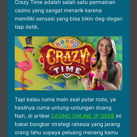
Crazy Time adalah salah satu permainan
casino yang sangat menarik karena
memiliki sensasi yang bisa bikin deg-degan
tiap detik.
Tapi kalau cuma main asal putar roda, ya
hasilnya cuma untung-untungan doang.
Nah, di artikel
CASINO ONLINE JP GEDE
ini
bakal bongkar strategi rahasia yang jarang
orang tahu supaya peluang menang kamu