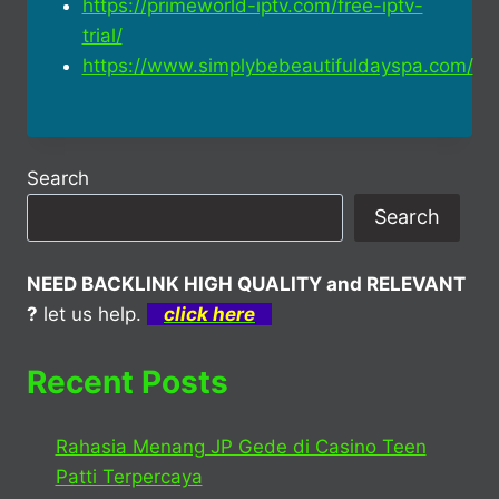
https://primeworld-iptv.com/free-iptv-
trial/
https://www.simplybebeautifuldayspa.com/
Search
Search
NEED BACKLINK HIGH QUALITY and RELEVANT
?
let us help.
click here
Recent Posts
Rahasia Menang JP Gede di Casino Teen
Patti Terpercaya