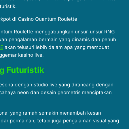
uristik.
 Quantum Roulette menggabungkan unsur-unsur RNG
kan pengalaman bermain yang dinamis dan penuh
DE
akan telusuri lebih dalam apa yang membuat
ggemar kasino live.
 Futuristik
esona dengan studio live yang dirancang dengan
k cahaya neon dan desain geometris menciptakan
esional yang ramah semakin menambah kesan
ar permainan, tetapi juga pengalaman visual yang