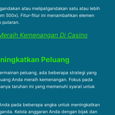
andakan atau melipatgandakan satu atau lebih
 500x). Fitur-fitur ini menambahkan elemen
 putaran.
Meraih Kemenangan Di Casino
eningkatkan Peluang
ermainan peluang, ada beberapa strategi yang
luang Anda meraih kemenangan. Fokus pada
 hanya taruhan ini yang memenuhi syarat untuk
Anda pada beberapa angka untuk meningkatkan
anda. Kelola anggaran Anda dengan bijak dan