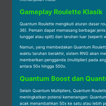
Gameplay Roulette Klasik
Quantum Roulette mengikuti aturan dasar rou
36). Pemain dapat memasang berbagai jenis 
tunggal atau split) dan taruhan luar (seperti 
Namun, yang membedakan Quantum Roulette a
waktu taruhan berakhir, sistem RNG akan me
memberikan pengganda (multiplier) pada ang
antara 50x hingga 500x.
Quantum Boost dan Quan
Selain Quantum Multipliers, Quantum Roulett
meningkatkan potensi kemenangan: Quantum
acak menambahkan 50x ke satu atau lebih 