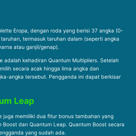
lette Eropa, dengan roda yang berisi 37 angka (0-
taruhan, termasuk taruhan dalam (seperti angka
warna atau ganjil/genap).
dalah kehadiran Quantum Multipliers. Setelah
milih secara acak hingga lima angka dan
ka-angka tersebut. Pengganda ini dapat berkisar
tum Leap
e juga memiliki dua fitur bonus tambahan yang
 Boost dan Quantum Leap. Quantum Boost secara
pengganda yang sudah ada.