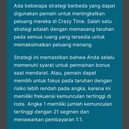
Ada beberapa strategi berbeda yang dapat
digunakan pemain untuk meningkatkan
peluang mereka di Crazy Time. Salah satu
strategi adalah dengan memasang taruhan
pada semua ruang yang tersedia untuk
memaksimalkan peluang menang.
Strategi ini memastikan bahwa Anda selalu
memenuhi syarat untuk permainan bonus
saat mendarat. Atau, pemain dapat
memilih untuk fokus pada taruhan dengan
risiko lebih rendah pada angka, karena ini
memiliki frekuensi kemunculan tertinggi di
roda. Angka 1 memiliki jumlah kemunculan
tertinggi dengan 21 segmen dan
menawarkan pembayaran 1:1.