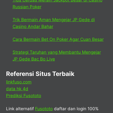
Tips Cerdas Meraih Jackpot Besar di Casino
Russian Poker
Trik Bermain Aman Mengejar JP Gede di
Casino Andar Bahar
Cara Bermain Bet On Poker Agar Cuan Besar
Strategi Taruhan yang Membantu Mengejar
JP Gede Bac Bo Live
Referensi Situs Terbaik
linkfuso.com
data hk 4d
Prediksi Fusototo
Link alternatif
Fusototo
daftar dan login 100%