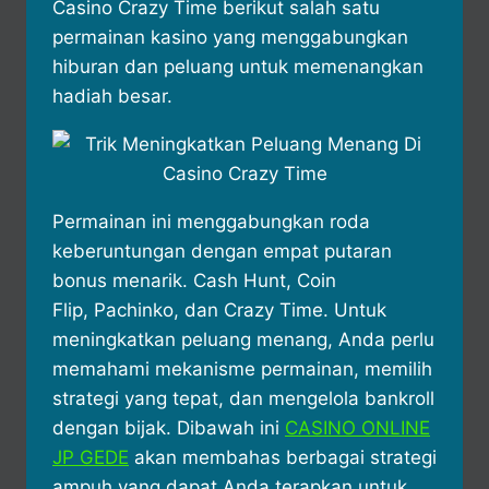
Casino Crazy Time berikut salah satu
permainan kasino yang menggabungkan
hiburan dan peluang untuk memenangkan
hadiah besar.
Permainan ini menggabungkan roda
keberuntungan dengan empat putaran
bonus menarik. Cash Hunt, Coin
Flip, Pachinko, dan Crazy Time. Untuk
meningkatkan peluang menang, Anda perlu
memahami mekanisme permainan, memilih
strategi yang tepat, dan mengelola bankroll
dengan bijak. Dibawah ini
CASINO ONLINE
JP GEDE
akan membahas berbagai strategi
ampuh yang dapat Anda terapkan untuk