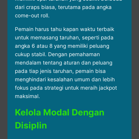
dari craps biasa, terutama pada angka
come-out roll.
Pemain harus tahu kapan waktu terbaik
untuk memasang taruhan, seperti pada
angka 6 atau 8 yang memiliki peluang
cukup stabil. Dengan pemahaman
mendalam tentang aturan dan peluang
pada tiap jenis taruhan, pemain bisa
menghindari kesalahan umum dan lebih
fokus pada strategi untuk meraih jackpot
maksimal.
Kelola Modal Dengan
Disiplin