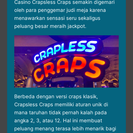
Casino Crapsless Craps semakin digemari
oleh para penggemar judi meja karena
menawarkan sensasi seru sekaligus
peluang besar meraih jackpot.
Berbeda dengan versi craps klasik,
Crapsless Craps memiliki aturan unik di
mana taruhan tidak pernah kalah pada
angka 2, 3, atau 12. Hal ini membuat
peluang menang terasa lebih menarik bagi