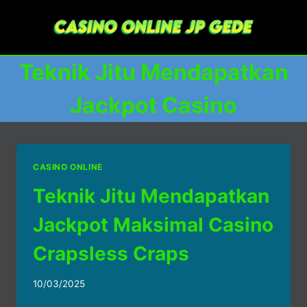
Skip
to
content
Teknik Jitu Mendapatkan
Jackpot Casino
CASINO ONLINE
Teknik Jitu Mendapatkan
Jackpot Maksimal Casino
Crapsless Craps
10/03/2025