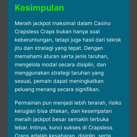
Kesimpulan
Meraih jackpot maksimal dalam Casino
Crapsless Craps bukan hanya soal
keberuntungan, tetapi juga hasil dari teknik
jitu dan strategi yang tepat. Dengan
memahami aturan serta jenis taruhan,
mengelola modal secara disiplin, dan
menggunakan strategi taruhan yang
sesuai, pemain dapat meningkatkan
peluang menang secara signifikan.
Permainan pun menjadi lebih terarah, risiko
kerugian bisa ditekan, dan kesempatan
meraih jackpot besar semakin terbuka
lebar. Intinya, kunci sukses di Crapsless
Craps adalah kesabaran, disiplin, serta