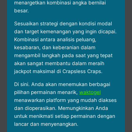
menargetkan kombinasi angka bernilai
besar.
Sesuaikan strategi dengan kondisi modal
dan target kemenangan yang ingin dicapai.
Kombinasi antara analisis peluang,
kesabaran, dan keberanian dalam
mengambil langkah pada saat yang tepat
akan sangat membantu dalam meraih
jackpot maksimal di Crapsless Craps.
Di sini. Anda akan menemukan berbagai
pilihan permainan menarik,
waktogel
menawarkan platform yang mudah diakses
dan dioperasikan. Memungkinkan Anda
untuk menikmati setiap permainan dengan
lancar dan menyenangkan.