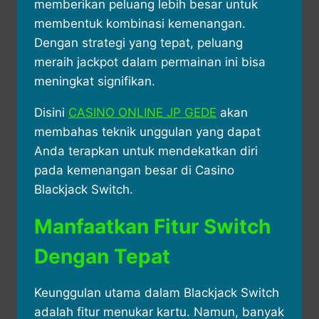
memberikan peluang lebih besar untuk
membentuk kombinasi kemenangan.
Dengan strategi yang tepat, peluang
meraih jackpot dalam permainan ini bisa
meningkat signifikan.
Disini
CASINO ONLINE JP GEDE
akan
membahas teknik unggulan yang dapat
Anda terapkan untuk mendekatkan diri
pada kemenangan besar di Casino
Blackjack Switch.
Manfaatkan Fitur Switch
Dengan Tepat
Keunggulan utama dalam Blackjack Switch
adalah fitur menukar kartu. Namun, banyak