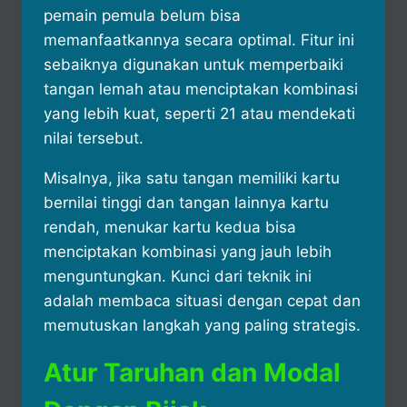
pemain pemula belum bisa
memanfaatkannya secara optimal. Fitur ini
sebaiknya digunakan untuk memperbaiki
tangan lemah atau menciptakan kombinasi
yang lebih kuat, seperti 21 atau mendekati
nilai tersebut.
Misalnya, jika satu tangan memiliki kartu
bernilai tinggi dan tangan lainnya kartu
rendah, menukar kartu kedua bisa
menciptakan kombinasi yang jauh lebih
menguntungkan. Kunci dari teknik ini
adalah membaca situasi dengan cepat dan
memutuskan langkah yang paling strategis.
Atur Taruhan dan Modal