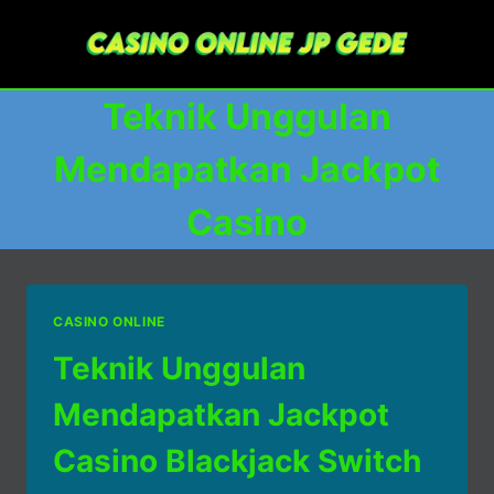
Skip
to
content
Teknik Unggulan
Mendapatkan Jackpot
Casino
CASINO ONLINE
Teknik Unggulan
Mendapatkan Jackpot
Casino Blackjack Switch