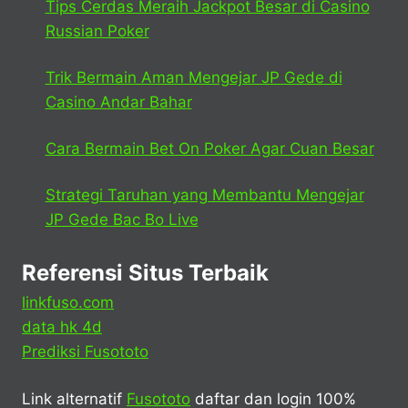
Tips Cerdas Meraih Jackpot Besar di Casino
Russian Poker
Trik Bermain Aman Mengejar JP Gede di
Casino Andar Bahar
Cara Bermain Bet On Poker Agar Cuan Besar
Strategi Taruhan yang Membantu Mengejar
JP Gede Bac Bo Live
Referensi Situs Terbaik
linkfuso.com
data hk 4d
Prediksi Fusototo
Link alternatif
Fusototo
daftar dan login 100%