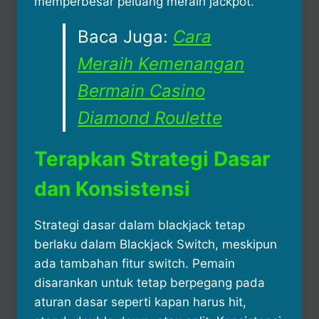
memperbesar peluang meraih jackpot.
Baca Juga:
Cara
Meraih Kemenangan
Bermain Casino
Diamond Roulette
Terapkan Strategi Dasar
dan Konsistensi
Strategi dasar dalam blackjack tetap
berlaku dalam Blackjack Switch, meskipun
ada tambahan fitur switch. Pemain
disarankan untuk tetap berpegang pada
aturan dasar seperti kapan harus hit,