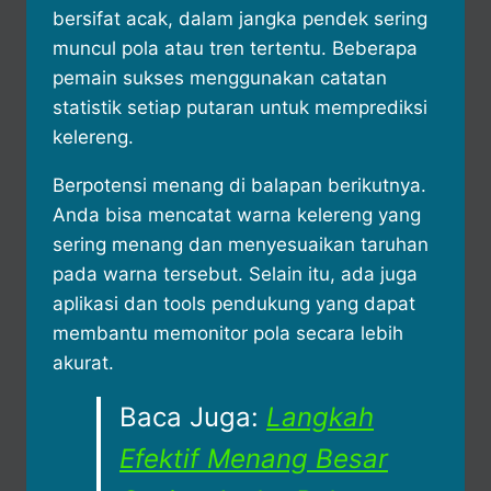
bersifat acak, dalam jangka pendek sering
muncul pola atau tren tertentu. Beberapa
pemain sukses menggunakan catatan
statistik setiap putaran untuk memprediksi
kelereng.
Berpotensi menang di balapan berikutnya.
Anda bisa mencatat warna kelereng yang
sering menang dan menyesuaikan taruhan
pada warna tersebut. Selain itu, ada juga
aplikasi dan tools pendukung yang dapat
membantu memonitor pola secara lebih
akurat.
Baca Juga:
Langkah
Efektif Menang Besar