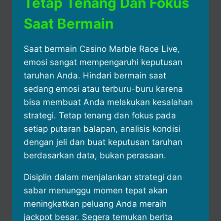
Tetap Tenang Dan Fokus
Saat Bermain
Saat bermain Casino Marble Race Live,
emosi sangat mempengaruhi keputusan
taruhan Anda. Hindari bermain saat
sedang emosi atau terburu-buru karena
bisa membuat Anda melakukan kesalahan
strategi. Tetap tenang dan fokus pada
setiap putaran balapan, analisis kondisi
dengan jeli dan buat keputusan taruhan
berdasarkan data, bukan perasaan.
Disiplin dalam menjalankan strategi dan
sabar menunggu momen tepat akan
meningkatkan peluang Anda meraih
jackpot besar. Segera temukan berita