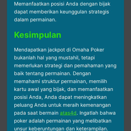
Memanfaatkan posisi Anda dengan bijak
dapat memberikan keunggulan strategis
dalam permainan.
Kesimpulan
Mendapatkan jackpot di Omaha Poker
bukanlah hal yang mustahil, tetapi
memerlukan strategi dan pemahaman yang
baik tentang permainan. Dengan
memahami struktur permainan, memilih
kartu awal yang bijak, dan memanfaatkan
posisi Anda, Anda dapat meningkatkan
peluang Anda untuk meraih kemenangan
pada saat bermain
atas4d
. Ingatlah bahwa
poker adalah permainan yang melibatkan
unsur keberuntungan dan keterampilan.