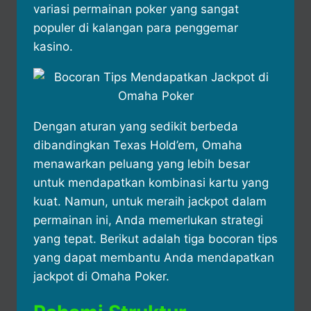
variasi permainan poker yang sangat
populer di kalangan para penggemar
kasino.
Dengan aturan yang sedikit berbeda
dibandingkan Texas Hold’em, Omaha
menawarkan peluang yang lebih besar
untuk mendapatkan kombinasi kartu yang
kuat. Namun, untuk meraih jackpot dalam
permainan ini, Anda memerlukan strategi
yang tepat. Berikut adalah tiga bocoran tips
yang dapat membantu Anda mendapatkan
jackpot di Omaha Poker.