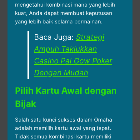
mengetahui kombinasi mana yang lebih
kuat, Anda dapat membuat keputusan
yang lebih baik selama permainan.
Baca Juga:
Strategi
Ampuh Taklukkan
Casino Pai Gow Poker
Dengan Mudah
Pilih Kartu Awal dengan
Bijak
Salah satu kunci sukses dalam Omaha
adalah memilih kartu awal yang tepat.
Tidak semua kombinasi kartu memiliki