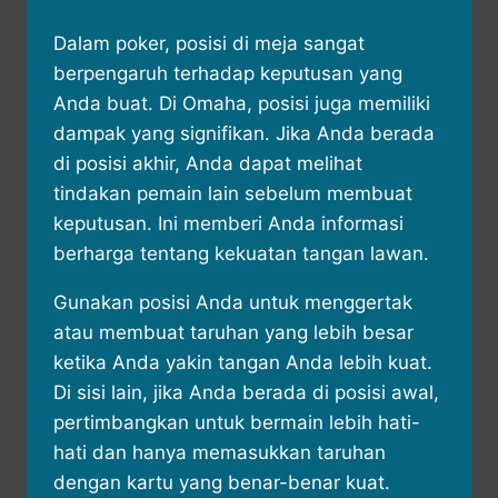
Dalam poker, posisi di meja sangat
berpengaruh terhadap keputusan yang
Anda buat. Di Omaha, posisi juga memiliki
dampak yang signifikan. Jika Anda berada
di posisi akhir, Anda dapat melihat
tindakan pemain lain sebelum membuat
keputusan. Ini memberi Anda informasi
berharga tentang kekuatan tangan lawan.
Gunakan posisi Anda untuk menggertak
atau membuat taruhan yang lebih besar
ketika Anda yakin tangan Anda lebih kuat.
Di sisi lain, jika Anda berada di posisi awal,
pertimbangkan untuk bermain lebih hati-
hati dan hanya memasukkan taruhan
dengan kartu yang benar-benar kuat.