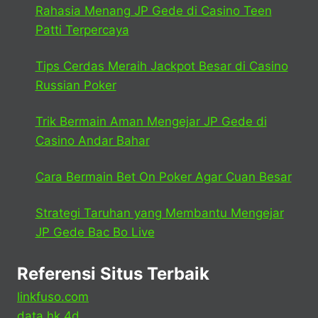
Rahasia Menang JP Gede di Casino Teen
Patti Terpercaya
Tips Cerdas Meraih Jackpot Besar di Casino
Russian Poker
Trik Bermain Aman Mengejar JP Gede di
Casino Andar Bahar
Cara Bermain Bet On Poker Agar Cuan Besar
Strategi Taruhan yang Membantu Mengejar
JP Gede Bac Bo Live
Referensi Situs Terbaik
linkfuso.com
data hk 4d