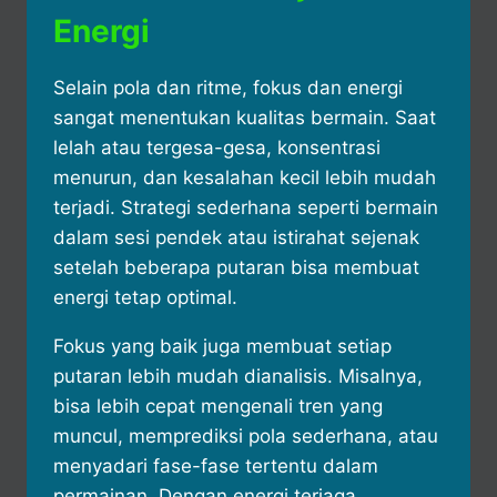
Energi
Selain pola dan ritme, fokus dan energi
sangat menentukan kualitas bermain. Saat
lelah atau tergesa-gesa, konsentrasi
menurun, dan kesalahan kecil lebih mudah
terjadi. Strategi sederhana seperti bermain
dalam sesi pendek atau istirahat sejenak
setelah beberapa putaran bisa membuat
energi tetap optimal.
Fokus yang baik juga membuat setiap
putaran lebih mudah dianalisis. Misalnya,
bisa lebih cepat mengenali tren yang
muncul, memprediksi pola sederhana, atau
menyadari fase-fase tertentu dalam
permainan. Dengan energi terjaga,