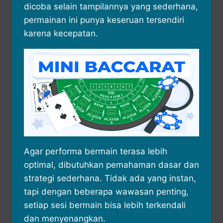
dicoba selain tampilannya yang sederhana,
permainan ini punya keseruan tersendiri
karena kecepatan.
Agar performa bermain terasa lebih
optimal, dibutuhkan pemahaman dasar dan
strategi sederhana. Tidak ada yang instan,
tapi dengan beberapa wawasan penting,
setiap sesi bermain bisa lebih terkendali
dan menyenangkan.