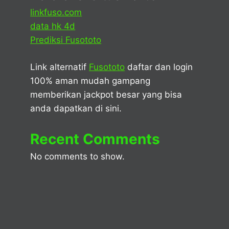
linkfuso.com
data hk 4d
Prediksi Fusototo
Link alternatif
Fusototo
daftar dan login
100% aman mudah gampang
memberikan jackpot besar yang bisa
anda dapatkan di sini.
Recent Comments
No comments to show.