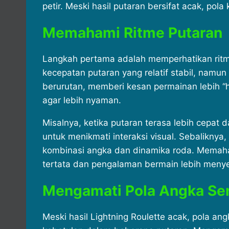
petir. Meski hasil putaran bersifat acak, pola
Memahami Ritme Putaran
Langkah pertama adalah memperhatikan rit
kecepatan putaran yang relatif stabil, namu
berurutan, memberi kesan permainan lebih “h
agar lebih nyaman.
Misalnya, ketika putaran terasa lebih cepat d
untuk menikmati interaksi visual. Sebaliknya,
kombinasi angka dan dinamika roda. Memah
tertata dan pengalaman bermain lebih meny
Mengamati Pola Angka Se
Meski hasil Lightning Roulette acak, pola a