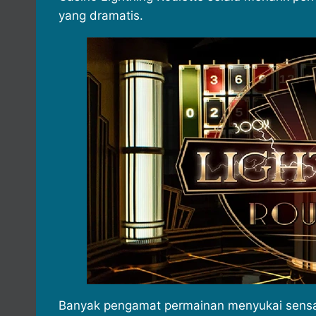
yang dramatis.
Banyak pengamat permainan menyukai sensas