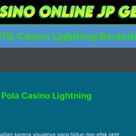
Trik Casino Lightning Roulett
 Pola Casino Lightning
hatian karena visualnya yang hidup dan efek petir