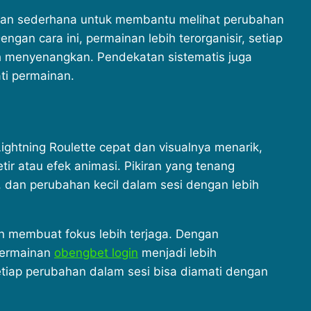
tatan sederhana untuk membantu melihat perubahan
ngan cara ini, permainan lebih terorganisir, setiap
ebih menyenangkan. Pendekatan sistematis juga
ti permainan.
ghtning Roulette cepat dan visualnya menarik,
ir atau efek animasi. Pikiran yang tenang
 dan perubahan kecil dalam sesi dengan lebih
 membuat fokus lebih terjaga. Dengan
permainan
obengbet login
menjadi lebih
tiap perubahan dalam sesi bisa diamati dengan