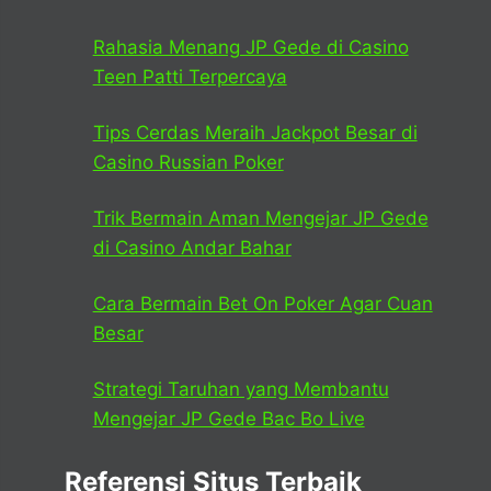
Rahasia Menang JP Gede di Casino
Teen Patti Terpercaya
Tips Cerdas Meraih Jackpot Besar di
Casino Russian Poker
Trik Bermain Aman Mengejar JP Gede
di Casino Andar Bahar
Cara Bermain Bet On Poker Agar Cuan
Besar
Strategi Taruhan yang Membantu
Mengejar JP Gede Bac Bo Live
Referensi Situs Terbaik