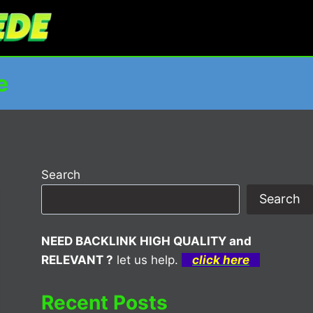
e
Search
Search
NEED BACKLINK HIGH QUALITY and
RELEVANT ?
let us help.
click here
Recent Posts