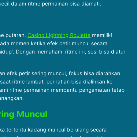
 kecil dalam ritme permainan bisa diamati.
me putaran.
Casino Lightning Roulette
memiliki
n ada momen ketika efek petir muncul secara
idup”. Dengan memahami ritme ini, sesi bisa diatur
an efek petir sering muncul, fokus bisa diarahkan
 saat ritme lambat, perhatian bisa dialihkan ke
ami ritme permainan membantu pengamatan tetap
enangkan.
ring Muncul
ngka tertentu kadang muncul berulang secara