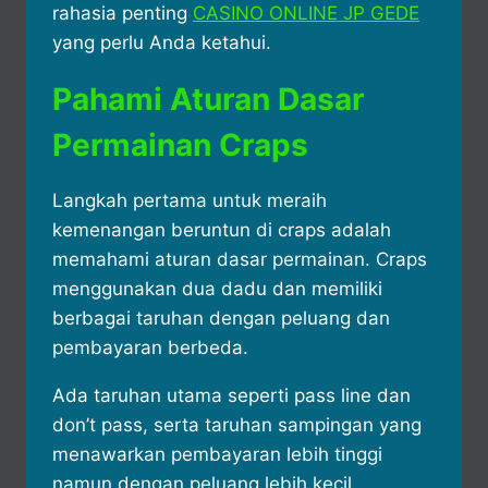
rahasia penting
CASINO ONLINE JP GEDE
yang perlu Anda ketahui.
Pahami Aturan Dasar
Permainan Craps
Langkah pertama untuk meraih
kemenangan beruntun di craps adalah
memahami aturan dasar permainan. Craps
menggunakan dua dadu dan memiliki
berbagai taruhan dengan peluang dan
pembayaran berbeda.
Ada taruhan utama seperti pass line dan
don’t pass, serta taruhan sampingan yang
menawarkan pembayaran lebih tinggi
namun dengan peluang lebih kecil.