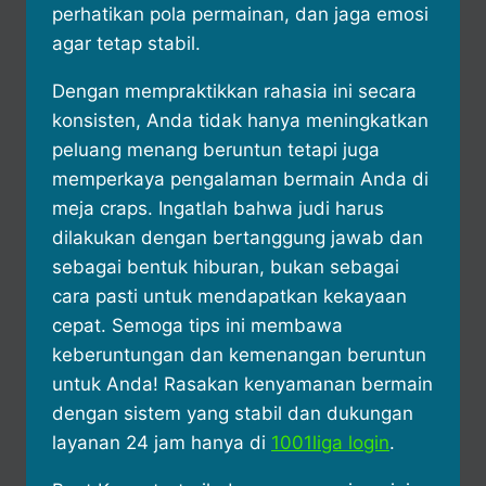
perhatikan pola permainan, dan jaga emosi
agar tetap stabil.
Dengan mempraktikkan rahasia ini secara
konsisten, Anda tidak hanya meningkatkan
peluang menang beruntun tetapi juga
memperkaya pengalaman bermain Anda di
meja craps. Ingatlah bahwa judi harus
dilakukan dengan bertanggung jawab dan
sebagai bentuk hiburan, bukan sebagai
cara pasti untuk mendapatkan kekayaan
cepat. Semoga tips ini membawa
keberuntungan dan kemenangan beruntun
untuk Anda! Rasakan kenyamanan bermain
dengan sistem yang stabil dan dukungan
layanan 24 jam hanya di
1001liga login
.