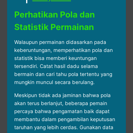
Perhatikan Pola dan
Statistik Permainan
Walaupun permainan didasarkan pada
keberuntungan, memperhatikan pola dan
statistik bisa memberi keuntungan
tersendiri. Catat hasil dadu selama
bermain dan cari tahu pola tertentu yang
mungkin muncul secara berulang.
Meskipun tidak ada jaminan bahwa pola
akan terus berlanjut, beberapa pemain
percaya bahwa pengamatan baik dapat
membantu dalam pengambilan keputusan
taruhan yang lebih cerdas. Gunakan data