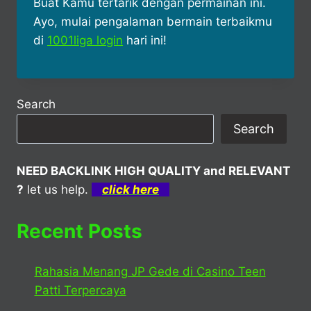
Buat Kamu tertarik dengan permainan ini.
Ayo, mulai pengalaman bermain terbaikmu
di
1001liga login
hari ini!
Search
Search
NEED BACKLINK HIGH QUALITY and RELEVANT
?
let us help.
click here
Recent Posts
Rahasia Menang JP Gede di Casino Teen
Patti Terpercaya