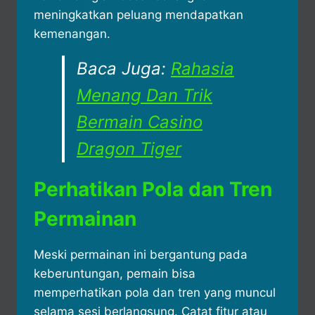
meningkatkan peluang mendapatkan
kemenangan.
Baca Juga:
Rahasia
Menang Dan Trik
Bermain Casino
Dragon Tiger
Perhatikan Pola dan Tren
Permainan
Meski permainan ini bergantung pada
keberuntungan, pemain bisa
memperhatikan pola dan tren yang muncul
selama sesi berlangsung. Catat fitur atau