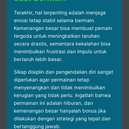
Terakhir, hal terpenting adalah menjaga
emosi tetap stabil selama bermain.
Kemenangan besar bisa membuat pemain
tergoda untuk meningkatkan taruhan
secara drastis, sementara kekalahan bisa
menimbulkan frustrasi dan impuls untuk
bertaruh lebih besar.
Sikap disiplin dan pengendalian diri sangat
diperlukan agar permainan tetap
menyenangkan dan tidak menimbulkan
kerugian yang tidak perlu. Ingatlah bahwa
permainan ini adalah hiburan, dan
kemenangan besar hanyalah bonus jika
dilakukan dengan strategi yang tepat dan
bertanggung jawab.