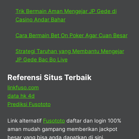
Trik Bermain Aman Mengejar JP Gede di
Casino Andar Bahar
Cara Bermain Bet On Poker Agar Cuan Besar
Strategi Taruhan yang Membantu Mengejar
JP Gede Bac Bo Live
Referensi Situs Terbaik
linkfuso.com
data hk 4d
Prediksi Fusototo
Link alternatif
Fusototo
daftar dan login 100%
aman mudah gampang memberikan jackpot
besar yang bisa anda dapatkan di sini.