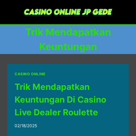
Skip
to
content
Trik Mendapatkan
Keuntungan
CASINO ONLINE
Trik Mendapatkan
Keuntungan Di Casino
Live Dealer Roulette
02/18/2025