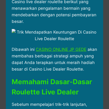
Casino live dealer roulette berikut yang
menawarkan pengalaman bermain yang
mendebarkan dengan potensi pembayaran
besar.
Dibawah ini
CASINO ONLINE JP GEDE
akan
membahas berbagai strategi ampuh yang
dapat Anda terapkan untuk meraih hadiah
besar di Casino Live Dealer Roulette.
Memahami Dasar-Dasar
Roulette Live Dealer
Sebelum mempelajari trik-trik lanjutan,