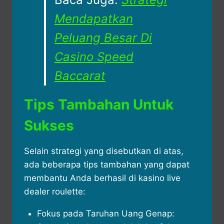
Mendapatkan
Peluang Besar Di
Casino Speed
Baccarat
Tips Tambahan Untuk
Sukses
Selain strategi yang disebutkan di atas,
ada beberapa tips tambahan yang dapat
membantu Anda berhasil di kasino live
dealer roulette:
Fokus pada Taruhan Uang Genap: