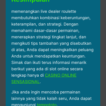
memenangkan live dealer roulette
membutuhkan kombinasi keberuntungan,
keterampilan, dan strategi​. Dengan
memahami dasar-dasar permainan,
menerapkan strategi tingkat lanjut, dan
mengikuti tips tambahan yang disebutkan
di atas, Anda dapat meningkatkan peluang
Anda untuk mendapatkan keuntungan.
Simak dan ikuti terus informasi menarik
berikut yang ada di slot online secara
lengkap hanya di
CASINO ONLINE
SENSASIONAL
.
Jika anda ingin mencoba permainan
lainnya yang tidak kalah seru, Anda dapat
mengunjungi
tempototo
.