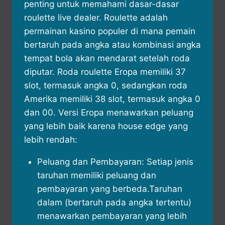
penting untuk memahami dasar-dasar
roulette live dealer. Roulette adalah
permainan kasino populer di mana pemain
bertaruh pada angka atau kombinasi angka
tempat bola akan mendarat setelah roda
diputar. Roda roulette Eropa memiliki 37
slot, termasuk angka 0, sedangkan roda
Amerika memiliki 38 slot, termasuk angka 0
dan 00. Versi Eropa menawarkan peluang
yang lebih baik karena house edge yang
lebih rendah:
Peluang dan Pembayaran: Setiap jenis
taruhan memiliki peluang dan
pembayaran yang berbeda.Taruhan
dalam (bertaruh pada angka tertentu)
menawarkan pembayaran yang lebih