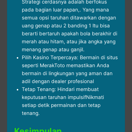
Strategi cerdasnya adalah berfokus
pada bagian luar papan,. Yang mana
semua opsi taruhan ditawarkan dengan
uang genap atau 2 banding 1 Itu bisa
berarti bertaruh apakah bola berakhir di
merah atau hitam, atau jika angka yang
menang genap atau ganjil.
Pilih Kasino Terpercaya: Bermain di situs
seperti MerakToto memastikan Anda
bermain di lingkungan yang aman dan
adil dengan dealer profesional
Tetap Tenang: Hindari membuat
keputusan taruhan impulsifNikmati
setiap detik permainan dan tetap
tenang.
​Kesimpulan