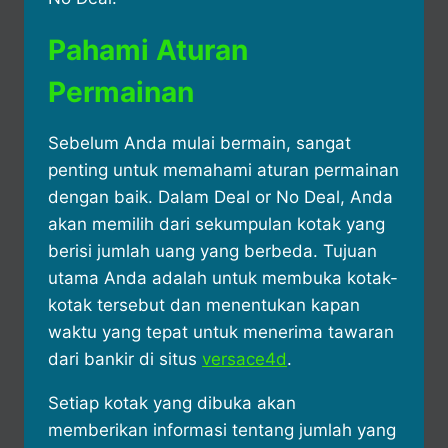
Pahami Aturan
Permainan
Sebelum Anda mulai bermain, sangat
penting untuk memahami aturan permainan
dengan baik. Dalam Deal or No Deal, Anda
akan memilih dari sekumpulan kotak yang
berisi jumlah uang yang berbeda. Tujuan
utama Anda adalah untuk membuka kotak-
kotak tersebut dan menentukan kapan
waktu yang tepat untuk menerima tawaran
dari bankir di situs
versace4d
.
Setiap kotak yang dibuka akan
memberikan informasi tentang jumlah yang