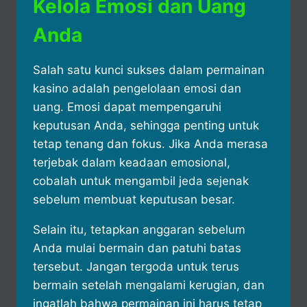
Kelola Emosi dan Uang
Anda
Salah satu kunci sukses dalam permainan
kasino adalah pengelolaan emosi dan
uang. Emosi dapat mempengaruhi
keputusan Anda, sehingga penting untuk
tetap tenang dan fokus. Jika Anda merasa
terjebak dalam keadaan emosional,
cobalah untuk mengambil jeda sejenak
sebelum membuat keputusan besar.
Selain itu, tetapkan anggaran sebelum
Anda mulai bermain dan patuhi batas
tersebut. Jangan tergoda untuk terus
bermain setelah mengalami kerugian, dan
ingatlah bahwa permainan ini harus tetap