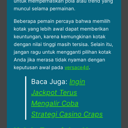
untuk memperhatikan pola atau trend yang
muncul selama permainan.
Beberapa pemain percaya bahwa memilih
kotak yang lebih awal dapat memberikan
keuntungan, karena kemungkinan kotak
dengan nilai tinggi masih tersisa. Selain itu,
jangan ragu untuk mengganti pilihan kotak
Anda jika merasa tidak nyaman dengan
keputusan awal pada
versace4d
.
Baca Juga:
Ingin
Jackpot Terus
Mengalir Coba
Strategi Casino Craps