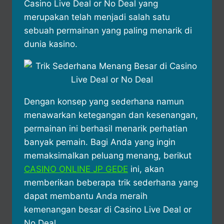
Casino Live Deal or No Deal yang
merupakan telah menjadi salah satu
sebuah permainan yang paling menarik di
dunia kasino.
Dengan konsep yang sederhana namun
menawarkan ketegangan dan kesenangan,
permainan ini berhasil menarik perhatian
banyak pemain. Bagi Anda yang ingin
memaksimalkan peluang menang, berikut
CASINO ONLINE JP GEDE
ini, akan
memberikan beberapa trik sederhana yang
dapat membantu Anda meraih
kemenangan besar di Casino Live Deal or
No Deal.