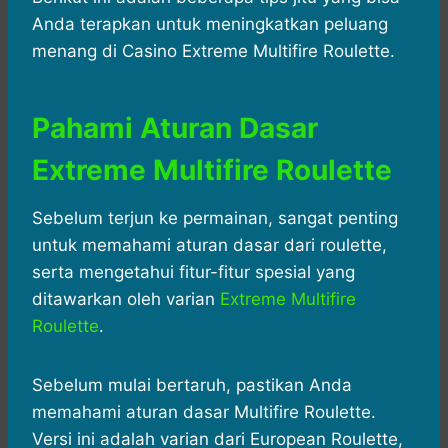
Anda terapkan untuk meningkatkan peluang
menang di Casino Extreme Multifire Roulette.
Pahami Aturan Dasar
Extreme Multifire Roulette
Sebelum terjun ke permainan, sangat penting
untuk memahami aturan dasar dari roulette,
serta mengetahui fitur-fitur spesial yang
ditawarkan oleh varian
Extreme Multifire
Roulette
.
Sebelum mulai bertaruh, pastikan Anda
memahami aturan dasar Multifire Roulette.
Versi ini adalah varian dari European Roulette,