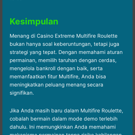
Kesimpulan
Menang di Casino Extreme Multifire Roulette
bukan hanya soal keberuntungan, tetapi juga
strategi yang tepat. Dengan memahami aturan
permainan, memilih taruhan dengan cerdas,
mengelola bankroll dengan baik, serta
memanfaatkan fitur Multifire, Anda bisa
meningkatkan peluang menang secara
signifikan.
Jika Anda masih baru dalam Multifire Roulette,
cobalah bermain dalam mode demo terlebih
dahulu. Ini memungkinkan Anda memahami