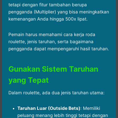
tetapi dengan fitur tambahan berupa
pengganda (Multiplier) yang bisa meningkatkan
kemenangan Anda hingga 500x lipat.
Pemain harus memahami cara kerja roda
roulette, jenis taruhan, serta bagaimana
pengganda dapat mempengaruhi hasil taruhan.
Gunakan Sistem Taruhan
yang Tepat
Dalam roulette, ada dua jenis taruhan utama:
Taruhan Luar (Outside Bets)
: Memiliki
peluang menang lebih tinggi tetapi dengan