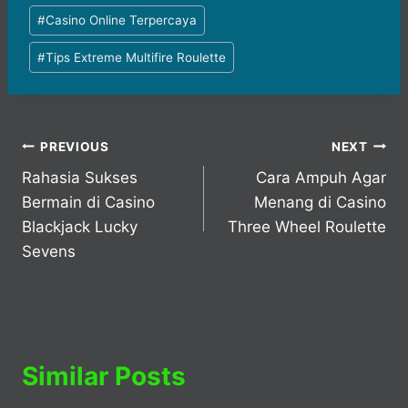
#
Casino Online Terpercaya
#
Tips Extreme Multifire Roulette
Post
PREVIOUS
NEXT
Rahasia Sukses
Cara Ampuh Agar
navigation
Bermain di Casino
Menang di Casino
Blackjack Lucky
Three Wheel Roulette
Sevens
Similar Posts