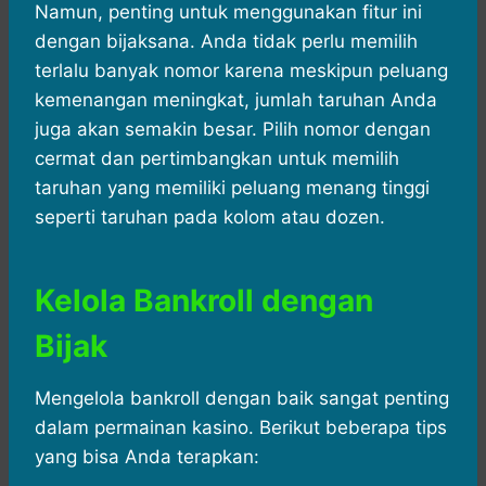
Namun, penting untuk menggunakan fitur ini
dengan bijaksana. Anda tidak perlu memilih
terlalu banyak nomor karena meskipun peluang
kemenangan meningkat, jumlah taruhan Anda
juga akan semakin besar. Pilih nomor dengan
cermat dan pertimbangkan untuk memilih
taruhan yang memiliki peluang menang tinggi
seperti taruhan pada kolom atau dozen.
Kelola Bankroll dengan
Bijak
Mengelola bankroll dengan baik sangat penting
dalam permainan kasino. Berikut beberapa tips
yang bisa Anda terapkan: