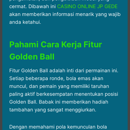
cermat. Dibawah ini
CASINO ONLINE JP GEDE
akan memberikan informasi menarik yang wajib
anda ketahui.
Pahami Cara Kerja Fitur
Golden Ball
Fitur Golden Ball adalah inti dari permainan ini.
Setiap beberapa ronde, bola emas akan
muncul, dan pemain yang memiliki taruhan
paling aktif berkesempatan menentukan posisi
Golden Ball. Babak ini memberikan hadiah
tambahan yang sangat menggiurkan.
Dengan memahami pola kemunculan bola