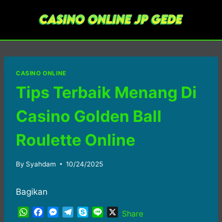
Skip
to
content
CASINO ONLINE
Tips Terbaik Menang Di
Casino Golden Ball
Roulette Online
By
Syahdam
10/24/2025
Bagikan
W
F
M
T
S
L
X
Share