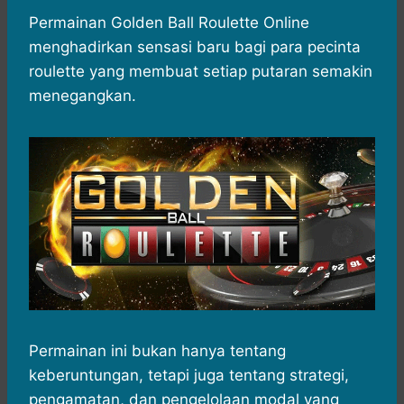
h
a
e
e
k
i
a
c
s
l
y
n
Permainan Golden Ball Roulette Online
t
e
s
e
p
e
menghadirkan sensasi baru bagi para pecinta
s
b
e
g
e
roulette yang membuat setiap putaran semakin
A
o
n
r
menegangkan.
p
o
g
a
p
k
e
m
r
Permainan ini bukan hanya tentang
keberuntungan, tetapi juga tentang strategi,
pengamatan, dan pengelolaan modal yang