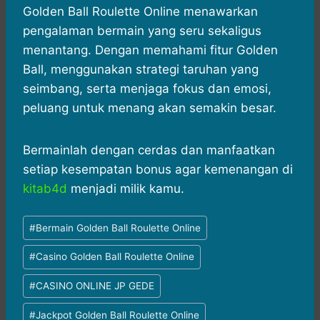
Golden Ball Roulette Online menawarkan
pengalaman bermain yang seru sekaligus
menantang. Dengan memahami fitur Golden
Ball, menggunakan strategi taruhan yang
seimbang, serta menjaga fokus dan emosi,
peluang untuk menang akan semakin besar.
Bermainlah dengan cerdas dan manfaatkan
setiap kesempatan bonus agar kemenangan di
kitab4d
menjadi milik kamu.
Post
#
Bermain Golden Ball Roulette Online
Tags:
#
Casino Golden Ball Roulette Online
#
CASINO ONLINE JP GEDE
#
Jackpot Golden Ball Roulette Online