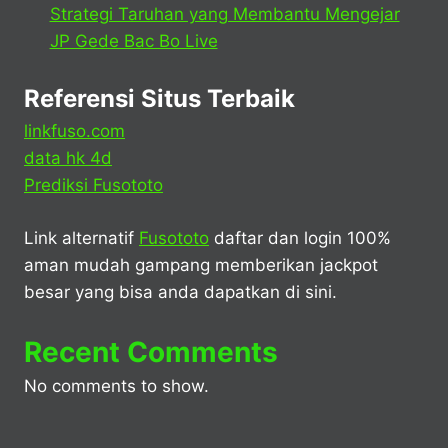
Strategi Taruhan yang Membantu Mengejar
JP Gede Bac Bo Live
Referensi Situs Terbaik
linkfuso.com
data hk 4d
Prediksi Fusototo
Link alternatif
Fusototo
daftar dan login 100%
aman mudah gampang memberikan jackpot
besar yang bisa anda dapatkan di sini.
Recent Comments
No comments to show.