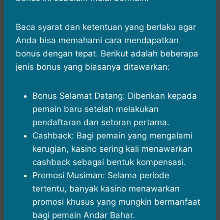
Baca syarat dan ketentuan yang berlaku agar
Anda bisa memahami cara mendapatkan
bonus dengan tepat. Berikut adalah beberapa
jenis bonus yang biasanya ditawarkan:
Bonus Selamat Datang: Diberikan kepada
pemain baru setelah melakukan
pendaftaran dan setoran pertama.
Cashback: Bagi pemain yang mengalami
kerugian, kasino sering kali menawarkan
cashback sebagai bentuk kompensasi.
Promosi Musiman: Selama periode
tertentu, banyak kasino menawarkan
promosi khusus yang mungkin bermanfaat
bagi pemain Andar Bahar.