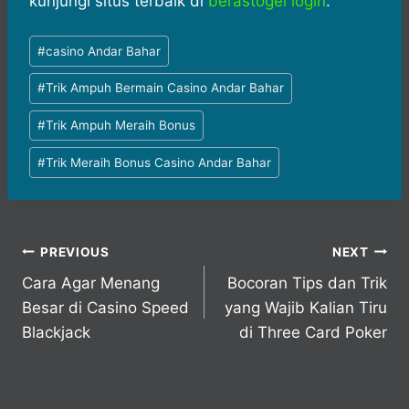
kunjungi situs terbaik di
berastogel login
.
Post
#
casino Andar Bahar
Tags:
#
Trik Ampuh Bermain Casino Andar Bahar
#
Trik Ampuh Meraih Bonus
#
Trik Meraih Bonus Casino Andar Bahar
Post
PREVIOUS
NEXT
Cara Agar Menang
Bocoran Tips dan Trik
navigation
Besar di Casino Speed
yang Wajib Kalian Tiru
Blackjack
di Three Card Poker