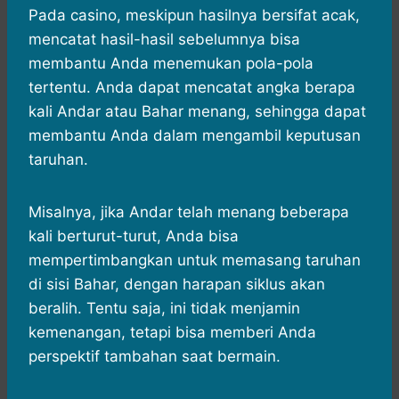
Pada casino, meskipun hasilnya bersifat acak,
mencatat hasil-hasil sebelumnya bisa
membantu Anda menemukan pola-pola
tertentu. Anda dapat mencatat angka berapa
kali Andar atau Bahar menang, sehingga dapat
membantu Anda dalam mengambil keputusan
taruhan.
Misalnya, jika Andar telah menang beberapa
kali berturut-turut, Anda bisa
mempertimbangkan untuk memasang taruhan
di sisi Bahar, dengan harapan siklus akan
beralih. Tentu saja, ini tidak menjamin
kemenangan, tetapi bisa memberi Anda
perspektif tambahan saat bermain.