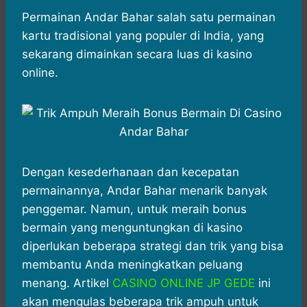
h
a
e
e
k
i
a
c
s
l
y
n
Permainan Andar Bahar salah satu permainan
t
e
s
e
p
e
kartu tradisional yang populer di India, yang
s
b
e
g
e
sekarang dimainkan secara luas di kasino
A
o
n
r
online.
p
o
g
a
p
k
e
m
r
Dengan kesederhanaan dan kecepatan
permainannya, Andar Bahar menarik banyak
penggemar. Namun, untuk meraih bonus
bermain yang menguntungkan di kasino
diperlukan beberapa strategi dan trik yang bisa
membantu Anda meningkatkan peluang
menang. Artikel
CASINO ONLINE JP GEDE
ini
akan mengulas beberapa trik ampuh untuk