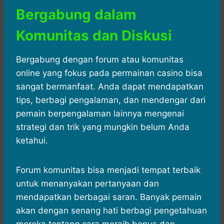
Bergabung dalam
Komunitas dan Diskusi
Bergabung dengan forum atau komunitas
online yang fokus pada permainan casino bisa
sangat bermanfaat. Anda dapat mendapatkan
tips, berbagi pengalaman, dan mendengar dari
pemain berpengalaman lainnya mengenai
strategi dan trik yang mungkin belum Anda
ketahui.
Forum komunitas bisa menjadi tempat terbaik
untuk menanyakan pertanyaan dan
mendapatkan berbagai saran. Banyak pemain
akan dengan senang hati berbagi pengetahuan