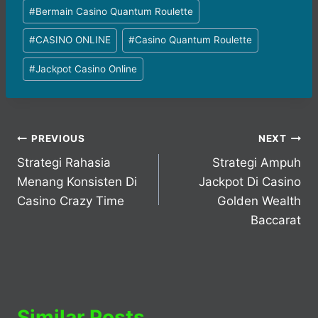
Post
#
Bermain Casino Quantum Roulette
Tags:
#
CASINO ONLINE
#
Casino Quantum Roulette
#
Jackpot Casino Online
Post
PREVIOUS
NEXT
Strategi Rahasia
Strategi Ampuh
navigation
Menang Konsisten Di
Jackpot Di Casino
Casino Crazy Time
Golden Wealth
Baccarat
Similar Posts