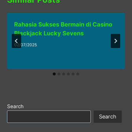
Rahasia Sukses Bermain di Casino
Blackjack Lucky Sevens
02/07/2025
Search
Search