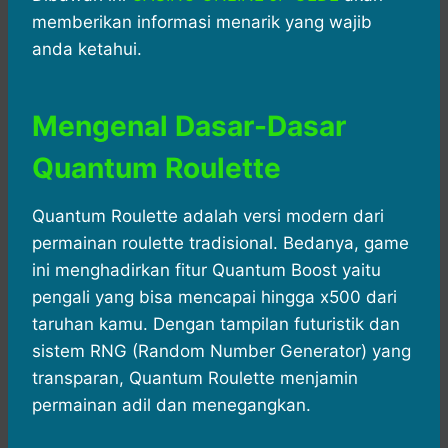
memberikan informasi menarik yang wajib
anda ketahui.
Mengenal Dasar-Dasar
Quantum Roulette
Quantum Roulette adalah versi modern dari
permainan roulette tradisional. Bedanya, game
ini menghadirkan fitur Quantum Boost yaitu
pengali yang bisa mencapai hingga x500 dari
taruhan kamu. Dengan tampilan futuristik dan
sistem RNG (Random Number Generator) yang
transparan, Quantum Roulette menjamin
permainan adil dan menegangkan.