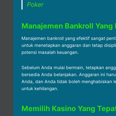
Poker
Manajemen Bankroll Yang E
Manajemen bankroll yang efektif sangat pent
untuk menetapkan anggaran dan tetap disipl
potensi masalah keuangan.
Sebelum Anda mulai bermain, tetapkan angg
bersedia Anda belanjakan. Anggaran ini ha
Anda, dan Anda tidak boleh menghabiskan 
untuk kehilangan.
Memilih Kasino Yang Tepa