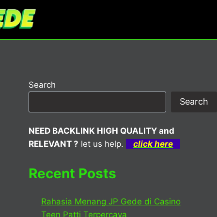
Search
Search
NEED BACKLINK HIGH QUALITY and
RELEVANT ?
let us help.
click here
Recent Posts
Rahasia Menang JP Gede di Casino
Teen Patti Terpercaya