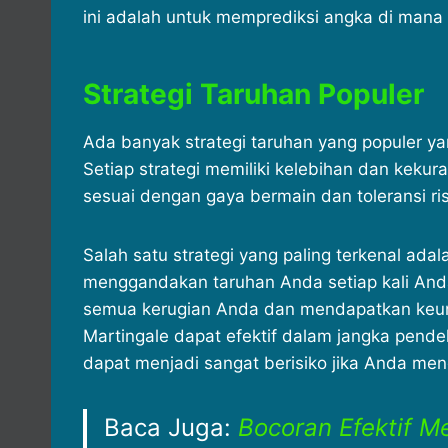
ini adalah untuk memprediksi angka di mana 
Strategi Taruhan Populer
Ada banyak strategi taruhan yang populer y
Setiap strategi memiliki kelebihan dan kekur
sesuai dengan gaya bermain dan toleransi ri
Salah satu strategi yang paling terkenal ada
menggandakan taruhan Anda setiap kali And
semua kerugian Anda dan mendapatkan keunt
Martingale dapat efektif dalam jangka pend
dapat menjadi sangat berisiko jika Anda me
Baca Juga:
Bocoran Efektif M