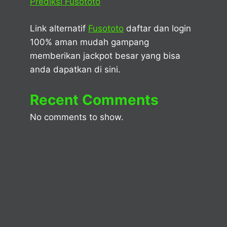
Prediksi Fusototo
Link alternatif
Fusototo
daftar dan login
100% aman mudah gampang
memberikan jackpot besar yang bisa
anda dapatkan di sini.
Recent Comments
No comments to show.