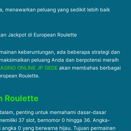
, menawarkan peluang yang sedikit lebih baik
.
rmainan keberuntungan, ada beberapa strategi dan
aksimalkan peluang Anda dan berpotensi meraih
ASINO ONLINE JP GEDE
akan membahas berbagai
uropean Roulette.
 Roulette
dalam, penting untuk memahami dasar-dasar
emiliki 37 slot, bernomor 0 hingga 36. Angka-
i angka 0 yang berwarna hijau. Tujuan permainan