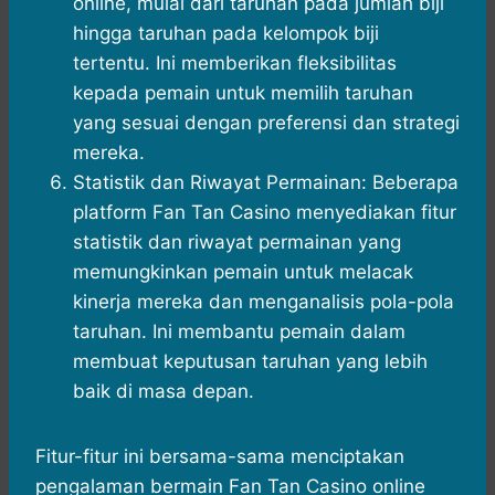
online, mulai dari taruhan pada jumlah biji
hingga taruhan pada kelompok biji
tertentu. Ini memberikan fleksibilitas
kepada pemain untuk memilih taruhan
yang sesuai dengan preferensi dan strategi
mereka.
Statistik dan Riwayat Permainan: Beberapa
platform Fan Tan Casino menyediakan fitur
statistik dan riwayat permainan yang
memungkinkan pemain untuk melacak
kinerja mereka dan menganalisis pola-pola
taruhan. Ini membantu pemain dalam
membuat keputusan taruhan yang lebih
baik di masa depan.
Fitur-fitur ini bersama-sama menciptakan
pengalaman bermain Fan Tan Casino online