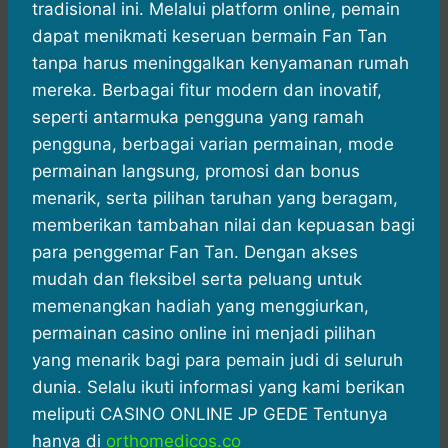
tradisional ini. Melalui platform online, pemain
dapat menikmati keseruan bermain Fan Tan
tanpa harus meninggalkan kenyamanan rumah
mereka. Berbagai fitur modern dan inovatif,
seperti antarmuka pengguna yang ramah
pengguna, berbagai varian permainan, mode
permainan langsung, promosi dan bonus
menarik, serta pilihan taruhan yang beragam,
memberikan tambahan nilai dan kepuasan bagi
para penggemar Fan Tan. Dengan akses
mudah dan fleksibel serta peluang untuk
memenangkan hadiah yang menggiurkan,
permainan casino online ini menjadi pilihan
yang menarik bagi para pemain judi di seluruh
dunia. Selalu ikuti informasi yang kami berikan
meliputi CASINO ONLINE JP GEDE Tentunya
hanya di
orthomedicos.co