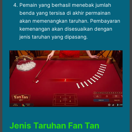
Pemain yang berhasil menebak jumlah
benda yang tersisa di akhir permainan
akan memenangkan taruhan. Pembayaran
kemenangan akan disesuaikan dengan
jenis taruhan yang dipasang.
Jenis Taruhan Fan Tan