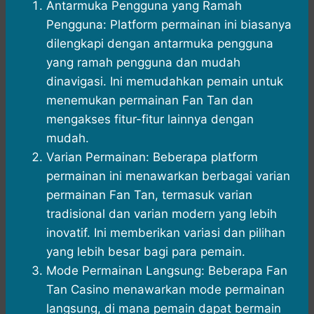
Antarmuka Pengguna yang Ramah
Pengguna: Platform permainan ini biasanya
dilengkapi dengan antarmuka pengguna
yang ramah pengguna dan mudah
dinavigasi. Ini memudahkan pemain untuk
menemukan permainan Fan Tan dan
mengakses fitur-fitur lainnya dengan
mudah.
Varian Permainan: Beberapa platform
permainan ini menawarkan berbagai varian
permainan Fan Tan, termasuk varian
tradisional dan varian modern yang lebih
inovatif. Ini memberikan variasi dan pilihan
yang lebih besar bagi para pemain.
Mode Permainan Langsung: Beberapa Fan
Tan Casino menawarkan mode permainan
langsung, di mana pemain dapat bermain