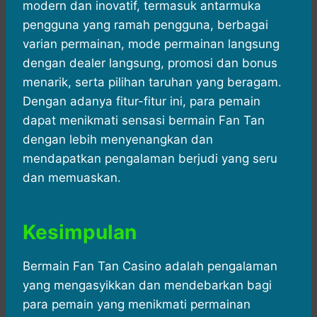
modern dan inovatif, termasuk antarmuka
pengguna yang ramah pengguna, berbagai
varian permainan, mode permainan langsung
dengan dealer langsung, promosi dan bonus
menarik, serta pilihan taruhan yang beragam.
Dengan adanya fitur-fitur ini, para pemain
dapat menikmati sensasi bermain Fan Tan
dengan lebih menyenangkan dan
mendapatkan pengalaman berjudi yang seru
dan memuaskan.
Kesimpulan
Bermain Fan Tan Casino adalah pengalaman
yang mengasyikkan dan mendebarkan bagi
para pemain yang menikmati permainan