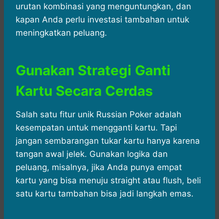
urutan kombinasi yang menguntungkan, dan
kapan Anda perlu investasi tambahan untuk
meningkatkan peluang.
Gunakan Strategi Ganti
Kartu Secara Cerdas
Salah satu fitur unik Russian Poker adalah
kesempatan untuk mengganti kartu. Tapi
jangan sembarangan tukar kartu hanya karena
tangan awal jelek. Gunakan logika dan
peluang, misalnya, jika Anda punya empat
kartu yang bisa menuju straight atau flush, beli
satu kartu tambahan bisa jadi langkah emas.