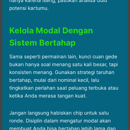
hanya karena iseng, pastikan analisa dulu
potensi kartumu.
Kelola Modal Dengan
Sistem Bertahap
Sama seperti permainan lain, kunci cuan gede
bukan hanya soal menang satu kali besar, tapi
konsisten menang. Gunakan strategi taruhan
bertahap, mulai dari nominal kecil, lalu
tingkatkan perlahan saat peluang terbuka atau
ketika Anda merasa tangan kuat.
Jangan langsung habiskan chip untuk satu
ronde. Disiplin dalam mengatur modal akan
membuat Anda bisa bertahan lebih lama dan