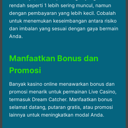
rendah seperti 1 lebih sering muncul, namun
dengan pembayaran yang lebih kecil. Cobalah
untuk menemukan keseimbangan antara risiko
dan imbalan yang sesuai dengan gaya bermain
Anda.
Manfaatkan Bonus dan
Promosi
Banyak kasino online menawarkan bonus dan
promosi menarik untuk permainan Live Casino,
termasuk Dream Catcher. Manfaatkan bonus
selamat datang, putaran gratis, atau promosi
lainnya untuk meningkatkan modal Anda.