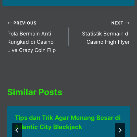
Post
PREVIOUS
NEXT
Pola Bermain Anti
Statistik Bermain di
navigation
Rungkad di Casino
Casino High Flyer
Live Crazy Coin Flip
Similar Posts
Tips dan Trik Agar Menang Besar di
Atlantic City Blackjack