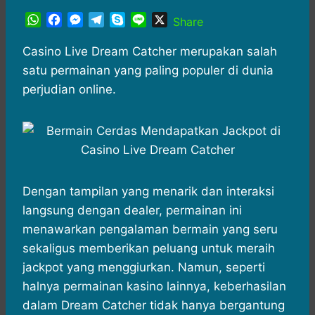
W
F
M
T
S
L
X
Share
h
a
e
e
k
i
a
c
s
l
y
n
Casino Live Dream Catcher merupakan salah
t
e
s
e
p
e
satu permainan yang paling populer di dunia
s
b
e
g
e
perjudian online.
A
o
n
r
p
o
g
a
p
k
e
m
r
Dengan tampilan yang menarik dan interaksi
langsung dengan dealer, permainan ini
menawarkan pengalaman bermain yang seru
sekaligus memberikan peluang untuk meraih
jackpot yang menggiurkan. Namun, seperti
halnya permainan kasino lainnya, keberhasilan
dalam Dream Catcher tidak hanya bergantung