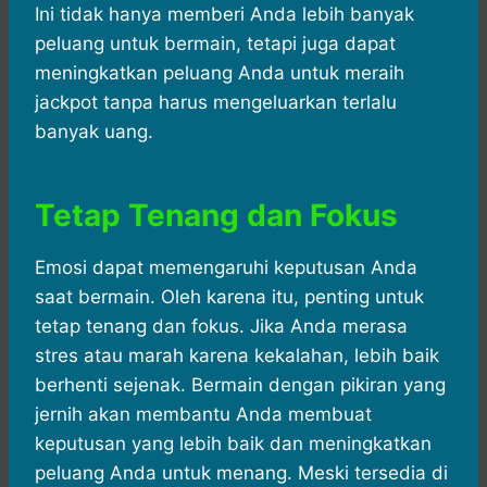
Ini tidak hanya memberi Anda lebih banyak
peluang untuk bermain, tetapi juga dapat
meningkatkan peluang Anda untuk meraih
jackpot tanpa harus mengeluarkan terlalu
banyak uang.
Tetap Tenang dan Fokus
Emosi dapat memengaruhi keputusan Anda
saat bermain. Oleh karena itu, penting untuk
tetap tenang dan fokus. Jika Anda merasa
stres atau marah karena kekalahan, lebih baik
berhenti sejenak. Bermain dengan pikiran yang
jernih akan membantu Anda membuat
keputusan yang lebih baik dan meningkatkan
peluang Anda untuk menang. Meski tersedia di