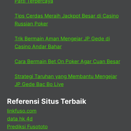
Patti Terpercaya
Tips Cerdas Meraih Jackpot Besar di Casino
Russian Poker
Trik Bermain Aman Mengejar JP Gede di
Casino Andar Bahar
Cara Bermain Bet On Poker Agar Cuan Besar
Strategi Taruhan yang Membantu Mengejar
JP Gede Bac Bo Live
Referensi Situs Terbaik
linkfuso.com
data hk 4d
Prediksi Fusototo