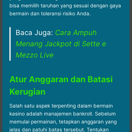
bisa memilih taruhan yang sesuai dengan gaya
bermain dan toleransi risiko Anda.
Baca Juga:
Cara Ampuh
Menang Jackpot di Sette e
Mezzo Live
Atur Anggaran dan Batasi
Kerugian
Salah satu aspek terpenting dalam bermain
kasino adalah manajemen bankroll. Sebelum
memulai permainan, tetapkan anggaran yang
jelas dan patuhi batas tersebut. Tentukan