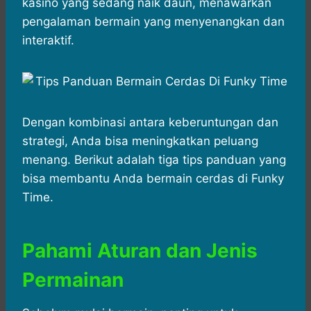
kasino yang sedang naik daun, menawarkan
s
b
e
g
e
pengalaman bermain yang menyenangkan dan
A
o
n
r
interaktif.
p
o
g
a
p
k
e
m
r
Dengan kombinasi antara keberuntungan dan
strategi, Anda bisa meningkatkan peluang
menang. Berikut adalah tiga tips panduan yang
bisa membantu Anda bermain cerdas di Funky
Time.
Pahami Aturan dan Jenis
Permainan