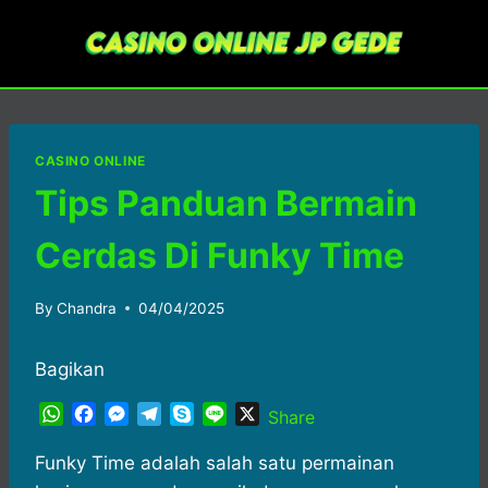
Skip
to
content
CASINO ONLINE
Tips Panduan Bermain
Cerdas Di Funky Time
By
Chandra
04/04/2025
Bagikan
W
F
M
T
S
L
X
Share
h
a
e
e
k
i
a
c
s
l
y
n
Funky Time adalah salah satu permainan
t
e
s
e
p
e