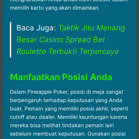
memilih kartu yang akan dimainkan.
Baca Juga:
Taktik Jitu Menang
Besar Casino Spread Bet
Roulette Terbukti Terpercaya
Manfaatkan Posisi Anda
Dalam Pineapple Poker, posisi di meja sangat
berpengaruh terhadap keputusan yang Anda
buat. Pemain yang memiliki posisi akhir, seperti
cutoff atau dealer. Memiliki keuntungan karena
mereka bisa melihat tindakan pemain lain
sebelum membuat keputusan. Gunakan posisi