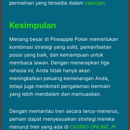
permainan yang tersedia dalam
captogel
.
Kesimpulan
Menang besar di Pineapple Poker memerlukan
kombinasi strategi yang solid, pemanfaatan
posisi yang baik, dan kemampuan untuk
membaca lawan. Dengan menerapkan tiga
rahasia ini, Anda tidak hanya akan
meningkatkan peluang kemenangan Anda,
tetapi juga menikmati pengalaman bermain
yang lebih mendalam dan memuaskan.
Dengan memantau tren secara terus-menerus,
pemain dapat menyesuaikan strategi mereka
menurut tren yang ada di
CASINO ONLINE JP