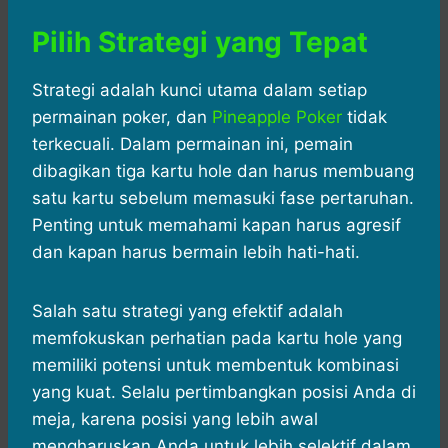
Pilih Strategi yang Tepat
Strategi adalah kunci utama dalam setiap
permainan poker, dan
Pineapple Poker
tidak
terkecuali. Dalam permainan ini, pemain
dibagikan tiga kartu hole dan harus membuang
satu kartu sebelum memasuki fase pertaruhan.
Penting untuk memahami kapan harus agresif
dan kapan harus bermain lebih hati-hati.
Salah satu strategi yang efektif adalah
memfokuskan perhatian pada kartu hole yang
memiliki potensi untuk membentuk kombinasi
yang kuat. Selalu pertimbangkan posisi Anda di
meja, karena posisi yang lebih awal
mengharuskan Anda untuk lebih selektif dalam