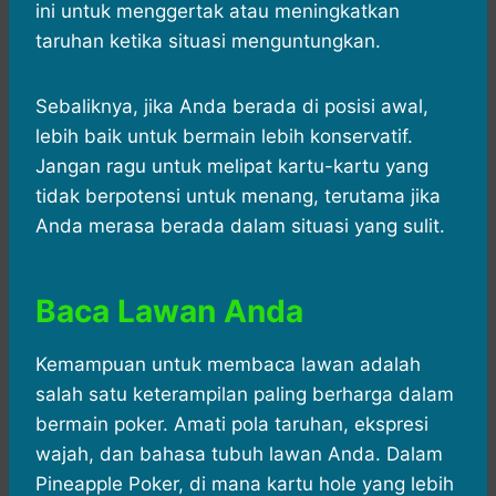
ini untuk menggertak atau meningkatkan
taruhan ketika situasi menguntungkan.
Sebaliknya, jika Anda berada di posisi awal,
lebih baik untuk bermain lebih konservatif.
Jangan ragu untuk melipat kartu-kartu yang
tidak berpotensi untuk menang, terutama jika
Anda merasa berada dalam situasi yang sulit.
Baca Lawan Anda
Kemampuan untuk membaca lawan adalah
salah satu keterampilan paling berharga dalam
bermain poker. Amati pola taruhan, ekspresi
wajah, dan bahasa tubuh lawan Anda. Dalam
Pineapple Poker, di mana kartu hole yang lebih