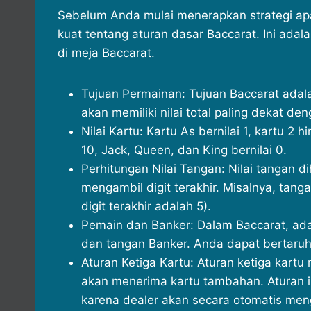
Sebelum Anda mulai menerapkan strategi ap
kuat tentang aturan dasar Baccarat. Ini ad
di meja Baccarat.
Tujuan Permainan: Tujuan Baccarat adal
akan memiliki nilai total paling dekat den
Nilai Kartu: Kartu As bernilai 1, kartu 2
10, Jack, Queen, dan King bernilai 0.
Perhitungan Nilai Tangan: Nilai tangan d
mengambil digit terakhir. Misalnya, tanga
digit terakhir adalah 5).
Pemain dan Banker: Dalam Baccarat, ad
dan tangan Banker. Anda dapat bertaruh 
Aturan Ketiga Kartu: Aturan ketiga kar
akan menerima kartu tambahan. Aturan in
karena dealer akan secara otomatis meng