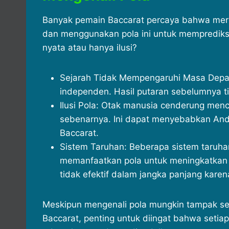
Banyak pemain Baccarat percaya bahwa mere
dan menggunakan pola ini untuk memprediksi
nyata atau hanya ilusi?
Sejarah Tidak Mempengaruhi Masa Depan:
independen. Hasil putaran sebelumnya t
Ilusi Pola: Otak manusia cenderung menca
sebenarnya. Ini dapat menyebabkan Anda
Baccarat.
Sistem Taruhan: Beberapa sistem taruh
memanfaatkan pola untuk meningkatkan 
tidak efektif dalam jangka panjang kar
Meskipun mengenali pola mungkin tampak se
Baccarat, penting untuk diingat bahwa setia