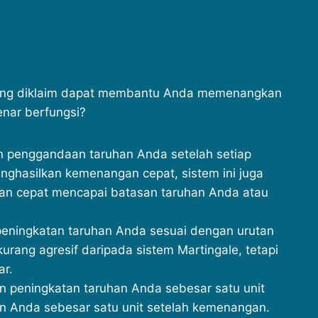
yang diklaim dapat membantu Anda memenangkan
enar berfungsi?
an penggandaan taruhan Anda setelah setiap
nghasilkan kemenangan cepat, sistem ini juga
gan cepat mencapai batasan taruhan Anda atau
 peningkatan taruhan Anda sesuai dengan urutan
ini kurang agresif daripada sistem Martingale, tetapi
ar.
n peningkatan taruhan Anda sebesar satu unit
n Anda sebesar satu unit setelah kemenangan.