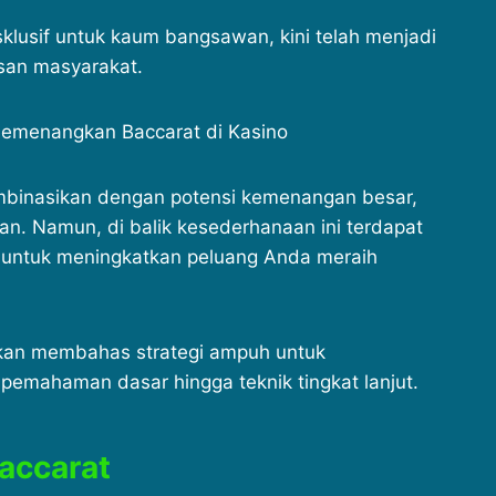
klusif untuk kaum bangsawan, kini telah menjadi
isan masyarakat.
binasikan dengan potensi kemenangan besar,
an. Namun, di balik kesederhanaan ini terdapat
i untuk meningkatkan peluang Anda meraih
an membahas strategi ampuh untuk
pemahaman dasar hingga teknik tingkat lanjut.​
accarat