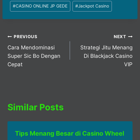
#
CASINO ONLINE JP GEDE
#
Jackpot Casino
Post
PREVIOUS
NEXT
Cara Mendominasi
Strategi Jitu Menang
navigation
Super Sic Bo Dengan
Di Blackjack Casino
Cepat
VIP
Similar Posts
Tips Menang Besar di Casino Wheel