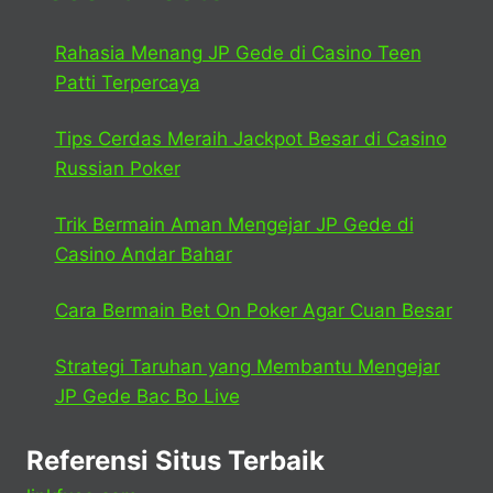
Rahasia Menang JP Gede di Casino Teen
Patti Terpercaya
Tips Cerdas Meraih Jackpot Besar di Casino
Russian Poker
Trik Bermain Aman Mengejar JP Gede di
Casino Andar Bahar
Cara Bermain Bet On Poker Agar Cuan Besar
Strategi Taruhan yang Membantu Mengejar
JP Gede Bac Bo Live
Referensi Situs Terbaik