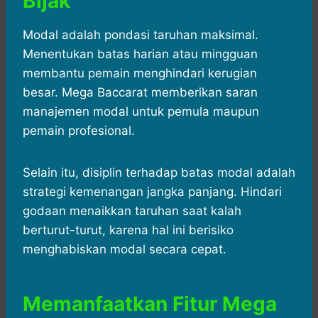
Bijak
Modal adalah pondasi taruhan maksimal.
Menentukan batas harian atau mingguan
membantu pemain menghindari kerugian
besar. Mega Baccarat memberikan saran
manajemen modal untuk pemula maupun
pemain profesional.
Selain itu, disiplin terhadap batas modal adalah
strategi kemenangan jangka panjang. Hindari
godaan menaikkan taruhan saat kalah
berturut-turut, karena hal ini berisiko
menghabiskan modal secara cepat.
Memanfaatkan Fitur Mega