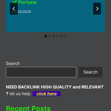
of Fortune
03/22/2025
Search
Search
NEED BACKLINK HIGH QUALITY and RELEVANT
?
let us help.
click here
Recent Posts