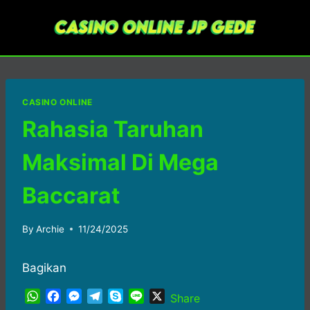
Skip
to
content
CASINO ONLINE
Rahasia Taruhan
Maksimal Di Mega
Baccarat
By
Archie
11/24/2025
Bagikan
W
F
M
T
S
L
X
Share