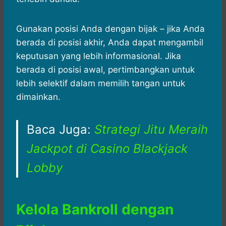
Gunakan posisi Anda dengan bijak – jika Anda
berada di posisi akhir, Anda dapat mengambil
keputusan yang lebih informasional. Jika
berada di posisi awal, pertimbangkan untuk
lebih selektif dalam memilih tangan untuk
dimainkan.
Baca Juga:
Strategi Jitu Meraih
Jackpot di Casino Blackjack
Lobby
Kelola Bankroll dengan