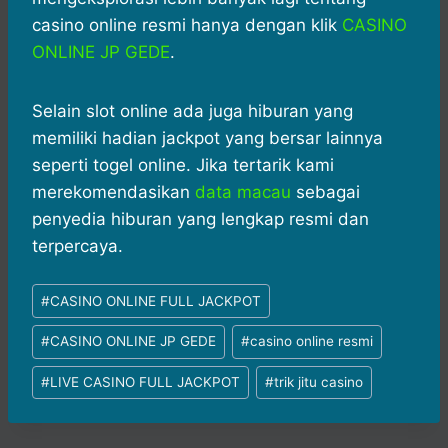
casino online resmi hanya dengan klik
CASINO
ONLINE JP GEDE
.
Selain slot online ada juga hiburan yang
memiliki hadian jackpot yang bersar lainnya
seperti togel online. Jika tertarik kami
merekomendasikan
data macau
sebagai
penyedia hiburan yang lengkap resmi dan
terpercaya.
Post
#
CASINO ONLINE FULL JACKPOT
Tags:
#
CASINO ONLINE JP GEDE
#
casino online resmi
#
LIVE CASINO FULL JACKPOT
#
trik jitu casino