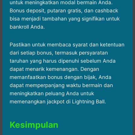
untuk meningkatkan modal bermain Anda.
Bonus deposit, putaran gratis, dan cashback
bisa menjadi tambahan yang signifikan untuk
bankroll Anda.
Pastikan untuk membaca syarat dan ketentuan
dari setiap bonus, termasuk persyaratan
taruhan yang harus dipenuhi sebelum Anda
dapat menarik kemenangan. Dengan
memanfaatkan bonus dengan bijak, Anda
dapat memperpanjang waktu bermain dan
meningkatkan peluang Anda untuk
memenangkan jackpot di Lightning Ball.
Kesimpulan