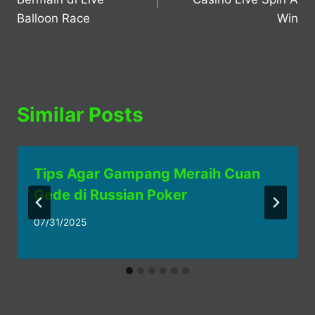
Balloon Race
Win
Similar Posts
Tips Agar Gampang Meraih Cuan
Gede di Russian Poker
07/31/2025