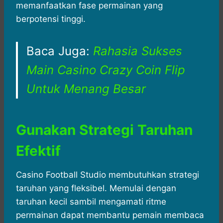
memanfaatkan fase permainan yang
berpotensi tinggi.
Baca Juga:
Rahasia Sukses
Main Casino Crazy Coin Flip
Untuk Menang Besar
Gunakan Strategi Taruhan
Efektif
Casino Football Studio membutuhkan strategi
taruhan yang fleksibel. Memulai dengan
taruhan kecil sambil mengamati ritme
permainan dapat membantu pemain membaca