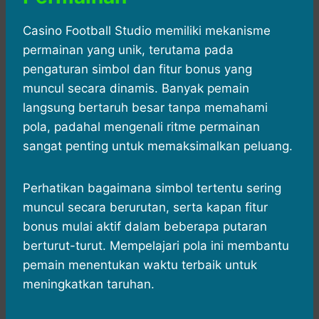
Casino Football Studio memiliki mekanisme
permainan yang unik, terutama pada
pengaturan simbol dan fitur bonus yang
muncul secara dinamis. Banyak pemain
langsung bertaruh besar tanpa memahami
pola, padahal mengenali ritme permainan
sangat penting untuk memaksimalkan peluang.
Perhatikan bagaimana simbol tertentu sering
muncul secara berurutan, serta kapan fitur
bonus mulai aktif dalam beberapa putaran
berturut-turut. Mempelajari pola ini membantu
pemain menentukan waktu terbaik untuk
meningkatkan taruhan.