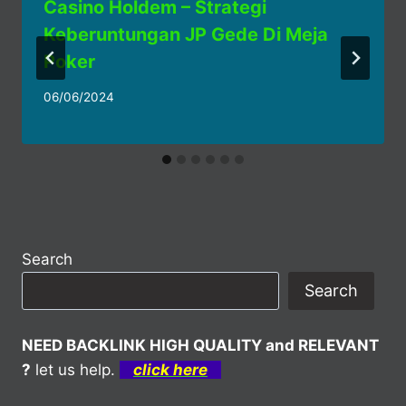
Casino Holdem – Strategi
Keberuntungan JP Gede Di Meja
Poker
06/06/2024
Search
Search
NEED BACKLINK HIGH QUALITY and RELEVANT
?
let us help.
click here