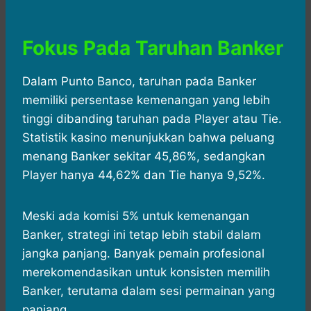
Fokus Pada Taruhan Banker
Dalam Punto Banco, taruhan pada Banker
memiliki persentase kemenangan yang lebih
tinggi dibanding taruhan pada Player atau Tie.
Statistik kasino menunjukkan bahwa peluang
menang Banker sekitar 45,86%, sedangkan
Player hanya 44,62% dan Tie hanya 9,52%.
Meski ada komisi 5% untuk kemenangan
Banker, strategi ini tetap lebih stabil dalam
jangka panjang. Banyak pemain profesional
merekomendasikan untuk konsisten memilih
Banker, terutama dalam sesi permainan yang
panjang.