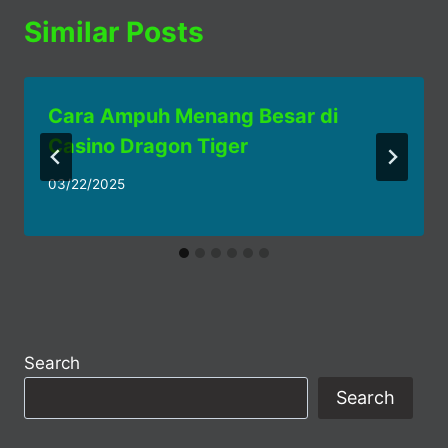
Similar Posts
Cara Ampuh Menang Besar di
Casino Dragon Tiger
03/22/2025
Search
Search