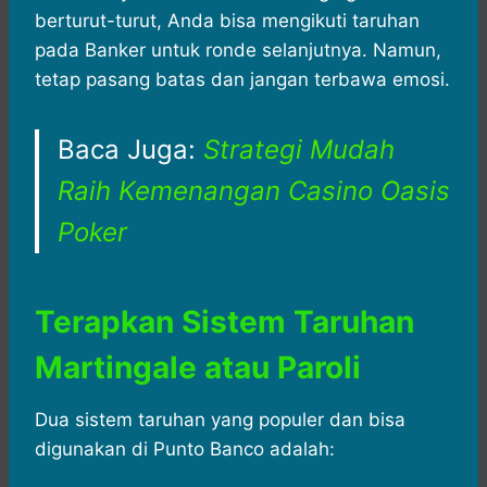
berturut-turut, Anda bisa mengikuti taruhan
pada Banker untuk ronde selanjutnya. Namun,
tetap pasang batas dan jangan terbawa emosi.
Baca Juga:
Strategi Mudah
Raih Kemenangan Casino Oasis
Poker
Terapkan Sistem Taruhan
Martingale atau Paroli
Dua sistem taruhan yang populer dan bisa
digunakan di Punto Banco adalah: