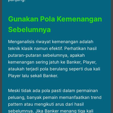
Gunakan Pola Kemenangan
Sebelumnya
Menganalisis riwayat kemenangan adalah
teknik klasik namun efektif. Perhatikan hasil
putaran-putaran sebelumnya, apakah
kemenangan sering jatuh ke Banker, Player,
ataukah terjadi pola berulang seperti dua kali
Player lalu sekali Banker.
Meski tidak ada pola pasti dalam permainan
peluang, banyak pemain memanfaatkan trend
pattern atau mengikuti arus dari hasil
sebelumnya. Jika Banker menang tiga kali