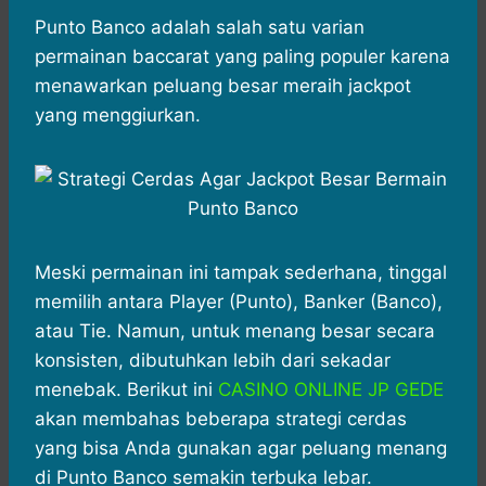
h
a
e
e
k
i
a
c
s
l
y
n
Punto Banco adalah salah satu varian
t
e
s
e
p
e
permainan baccarat yang paling populer karena
s
b
e
g
e
menawarkan peluang besar meraih jackpot
A
o
n
r
yang menggiurkan.
p
o
g
a
p
k
e
m
r
Meski permainan ini tampak sederhana, tinggal
memilih antara Player (Punto), Banker (Banco),
atau Tie. Namun, untuk menang besar secara
konsisten, dibutuhkan lebih dari sekadar
menebak. Berikut ini
CASINO ONLINE JP GEDE
akan membahas beberapa strategi cerdas
yang bisa Anda gunakan agar peluang menang
di Punto Banco semakin terbuka lebar.