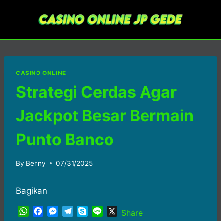
Skip
to
content
CASINO ONLINE
Strategi Cerdas Agar
Jackpot Besar Bermain
Punto Banco
By
Benny
07/31/2025
Bagikan
W
F
M
T
S
L
X
Share