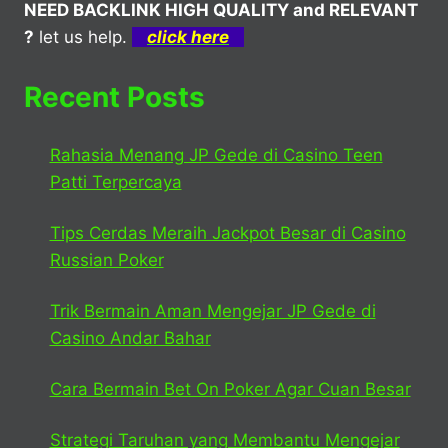
NEED BACKLINK HIGH QUALITY and RELEVANT
?
let us help.
click here
Recent Posts
Rahasia Menang JP Gede di Casino Teen
Patti Terpercaya
Tips Cerdas Meraih Jackpot Besar di Casino
Russian Poker
Trik Bermain Aman Mengejar JP Gede di
Casino Andar Bahar
Cara Bermain Bet On Poker Agar Cuan Besar
Strategi Taruhan yang Membantu Mengejar