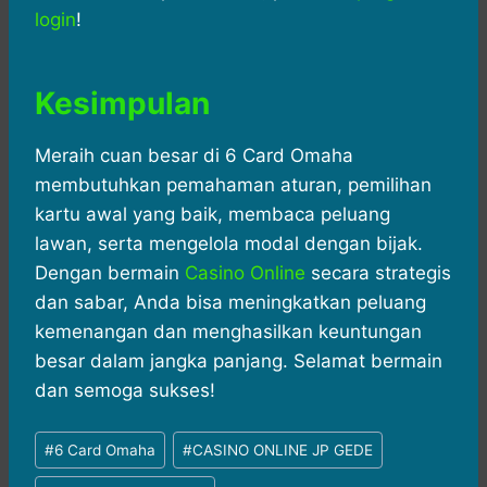
login
!
Kesimpulan
Meraih cuan besar di 6 Card Omaha
membutuhkan pemahaman aturan, pemilihan
kartu awal yang baik, membaca peluang
lawan, serta mengelola modal dengan bijak.
Dengan bermain
Casino Online
secara strategis
dan sabar, Anda bisa meningkatkan peluang
kemenangan dan menghasilkan keuntungan
besar dalam jangka panjang. Selamat bermain
dan semoga sukses!
Post
#
6 Card Omaha
#
CASINO ONLINE JP GEDE
Tags: