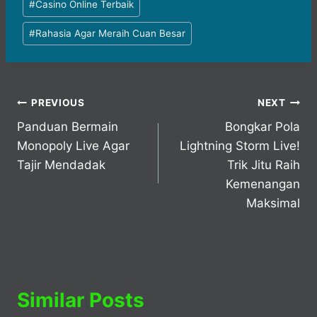
#
Casino Online Terbaik
#
Rahasia Agar Meraih Cuan Besar
Post
PREVIOUS
NEXT
Panduan Bermain
Bongkar Pola
navigation
Monopoly Live Agar
Lightning Storm Live!
Tajir Mendadak
Trik Jitu Raih
Kemenangan
Maksimal
Similar Posts