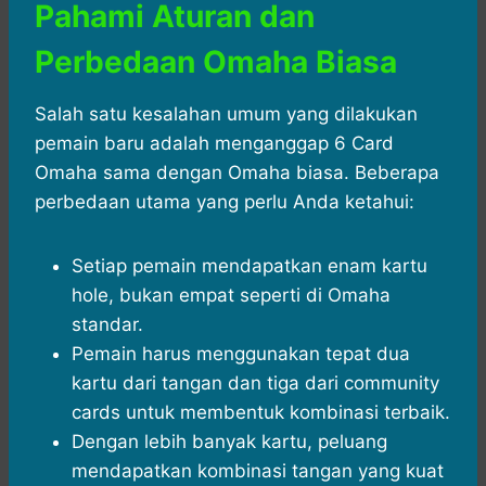
Pahami Aturan dan
Perbedaan Omaha Biasa
Salah satu kesalahan umum yang dilakukan
pemain baru adalah menganggap 6 Card
Omaha sama dengan Omaha biasa. Beberapa
perbedaan utama yang perlu Anda ketahui:
Setiap pemain mendapatkan enam kartu
hole, bukan empat seperti di Omaha
standar.
Pemain harus menggunakan tepat dua
kartu dari tangan dan tiga dari community
cards untuk membentuk kombinasi terbaik.
Dengan lebih banyak kartu, peluang
mendapatkan kombinasi tangan yang kuat