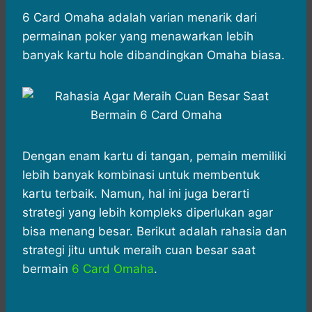
h
a
e
e
k
i
a
c
s
l
y
n
6 Card Omaha adalah varian menarik dari
t
e
s
e
p
e
permainan poker yang menawarkan lebih
s
b
e
g
e
banyak kartu hole dibandingkan Omaha biasa.
A
o
n
r
p
o
g
a
p
k
e
m
r
Dengan enam kartu di tangan, pemain memiliki
lebih banyak kombinasi untuk membentuk
kartu terbaik. Namun, hal ini juga berarti
strategi yang lebih kompleks diperlukan agar
bisa menang besar. Berikut adalah rahasia dan
strategi jitu untuk meraih cuan besar saat
bermain
6 Card Omaha
.