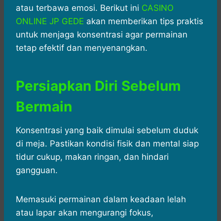
atau terbawa emosi. Berikut ini
CASINO
ONLINE JP GEDE
akan memberikan tips praktis
untuk menjaga konsentrasi agar permainan
tetap efektif dan menyenangkan.
Persiapkan Diri Sebelum
Bermain
Konsentrasi yang baik dimulai sebelum duduk
di meja. Pastikan kondisi fisik dan mental siap
tidur cukup, makan ringan, dan hindari
gangguan.
Memasuki permainan dalam keadaan lelah
atau lapar akan mengurangi fokus,