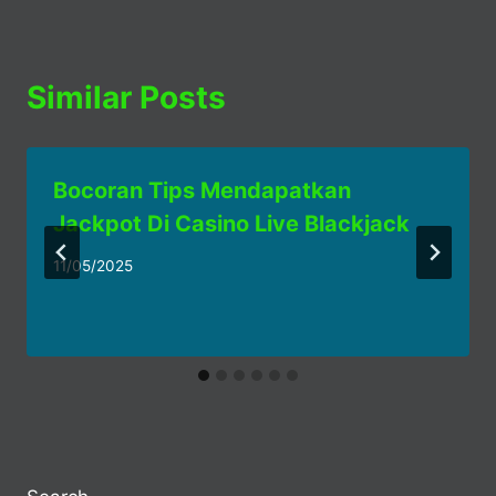
Similar Posts
Bocoran Tips Mendapatkan
Jackpot Di Casino Live Blackjack
11/05/2025