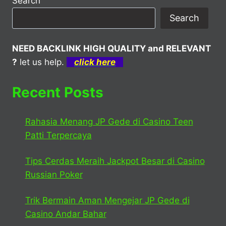
Search
Search
NEED BACKLINK HIGH QUALITY and RELEVANT
?
let us help.
click here
Recent Posts
Rahasia Menang JP Gede di Casino Teen
Patti Terpercaya
Tips Cerdas Meraih Jackpot Besar di Casino
Russian Poker
Trik Bermain Aman Mengejar JP Gede di
Casino Andar Bahar