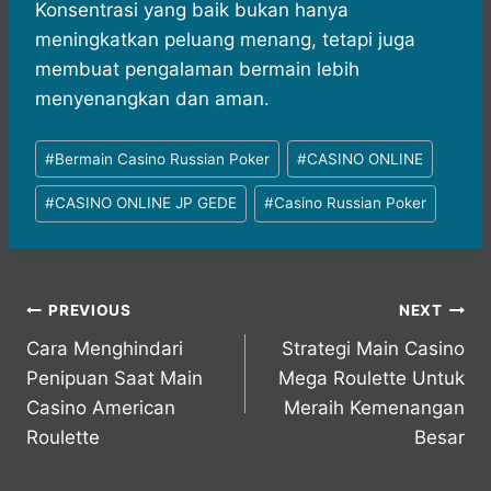
Konsentrasi yang baik bukan hanya
meningkatkan peluang menang, tetapi juga
membuat pengalaman bermain lebih
menyenangkan dan aman.
Post
#
Bermain Casino Russian Poker
#
CASINO ONLINE
Tags:
#
CASINO ONLINE JP GEDE
#
Casino Russian Poker
Post
PREVIOUS
NEXT
Cara Menghindari
Strategi Main Casino
navigation
Penipuan Saat Main
Mega Roulette Untuk
Casino American
Meraih Kemenangan
Roulette
Besar