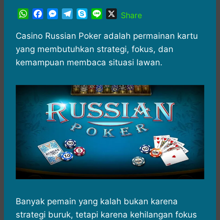
W
F
M
T
S
L
X
Share
h
a
e
e
k
i
a
c
s
l
y
n
Casino Russian Poker adalah permainan kartu
t
e
s
e
p
e
yang membutuhkan strategi, fokus, dan
s
b
e
g
e
kemampuan membaca situasi lawan.
A
o
n
r
p
o
g
a
p
k
e
m
r
Banyak pemain yang kalah bukan karena
strategi buruk, tetapi karena kehilangan fokus