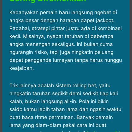
Kebanyakan pemain baru langsung ngebet di
angka besar dengan harapan dapet jackpot.
Padahal, strategi pintar justru ada di kombinasi
kecil. Misalnya, nyebar taruhan di beberapa
angka menengah sekaligus. Ini bukan cuma
ngurangin risiko, tapi juga ningkatin peluang
dapet pengganda lumayan tanpa harus nunggu
keajaiban.
Trik lainnya adalah sistem rolling bet, yaitu
ningkatin taruhan sedikit demi sedikit tiap kali
kalah, bukan langsung all-in. Pola ini bikin
saldo kamu lebih tahan lama dan ngasih waktu
buat baca ritme permainan. Banyak pemain
lama yang diam-diam pakai cara ini buat