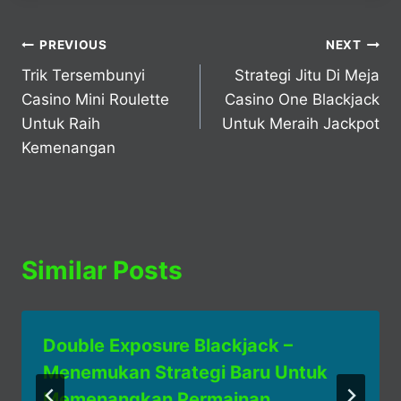
Post
PREVIOUS
NEXT
Trik Tersembunyi
Strategi Jitu Di Meja
navigation
Casino Mini Roulette
Casino One Blackjack
Untuk Raih
Untuk Meraih Jackpot
Kemenangan
Similar Posts
Double Exposure Blackjack –
Menemukan Strategi Baru Untuk
Memenangkan Permainan