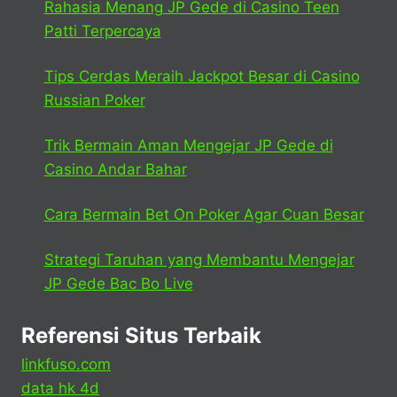
Rahasia Menang JP Gede di Casino Teen
Patti Terpercaya
Tips Cerdas Meraih Jackpot Besar di Casino
Russian Poker
Trik Bermain Aman Mengejar JP Gede di
Casino Andar Bahar
Cara Bermain Bet On Poker Agar Cuan Besar
Strategi Taruhan yang Membantu Mengejar
JP Gede Bac Bo Live
Referensi Situs Terbaik
linkfuso.com
data hk 4d