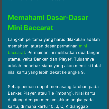
Memahami Dasar-Dasar
Mini Baccarat
Langkah pertama yang harus dilakukan adalah
memahami aturan dasar permainan
mini
baccarat
. Permainan ini melibatkan dua tangan
utama, yaitu ‘Banker’ dan ‘Player’. Tujuannya
adalah menebak siapa yang akan memiliki total
nilai kartu yang lebih dekat ke angka 9.
Setiap pemain dapat memasang taruhan pada
Banker, Player, atau Tie (imbang). Nilai kartu
dihitung dengan menjumlahkan angka pada
kartu, di mana kartu 10, J, Q, K dianggap