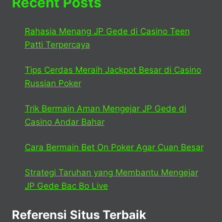
Recent Posts
Rahasia Menang JP Gede di Casino Teen
Patti Terpercaya
Tips Cerdas Meraih Jackpot Besar di Casino
Russian Poker
Trik Bermain Aman Mengejar JP Gede di
Casino Andar Bahar
Cara Bermain Bet On Poker Agar Cuan Besar
Strategi Taruhan yang Membantu Mengejar
JP Gede Bac Bo Live
Referensi Situs Terbaik