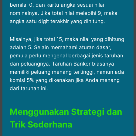
bernilai 0, dan kartu angka sesuai nilai
nominalnya. Jika total nilai melebihi 9, maka
angka satu digit terakhir yang dihitung.
Misalnya, jika total 15, maka nilai yang dihitung
adalah 5. Selain memahami aturan dasar,
pemula perlu mengenal berbagai jenis taruhan
dan peluangnya. Taruhan Banker biasanya
memiliki peluang menang tertinggi, namun ada
komisi 5% yang dikenakan jika Anda menang
dari taruhan ini.
Menggunakan Strategi dan
Trik Sederhana