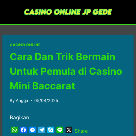
Skip
to
content
CASINO ONLINE
Cara Dan Trik Bermain
Untuk Pemula di Casino
Mini Baccarat
By
Angga
05/04/2025
Bagikan
W
F
M
T
S
L
X
Share