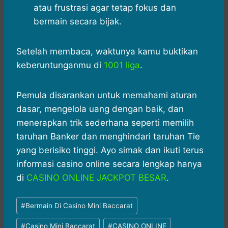
atau frustrasi agar tetap fokus dan
bermain secara bijak.
Setelah membaca, waktunya kamu buktikan
keberuntunganmu di
1001 liga
.
Pemula disarankan untuk memahami aturan
dasar, mengelola uang dengan baik, dan
menerapkan trik sederhana seperti memilih
taruhan Banker dan menghindari taruhan Tie
yang berisiko tinggi. Ayo simak dan ikuti terus
informasi casino online secara lengkap hanya
di
CASINO ONLINE JACKPOT BESAR
.
Post
#
Bermain Di Casino Mini Baccarat
Tags:
#
Casino Mini Baccarat
#
CASINO ONLINE