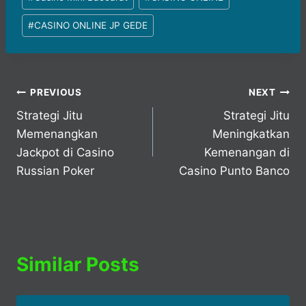
#
CASINO ONLINE JP GEDE
Post
PREVIOUS
NEXT
Strategi Jitu
Strategi Jitu
navigation
Memenangkan
Meningkatkan
Jackpot di Casino
Kemenangan di
Russian Poker
Casino Punto Banco
Similar Posts