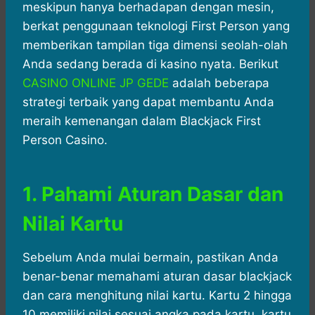
meskipun hanya berhadapan dengan mesin,
berkat penggunaan teknologi First Person yang
memberikan tampilan tiga dimensi seolah-olah
Anda sedang berada di kasino nyata. Berikut
CASINO ONLINE JP GEDE
adalah beberapa
strategi terbaik yang dapat membantu Anda
meraih kemenangan dalam Blackjack First
Person Casino.
1. Pahami Aturan Dasar dan
Nilai Kartu
Sebelum Anda mulai bermain, pastikan Anda
benar-benar memahami aturan dasar blackjack
dan cara menghitung nilai kartu. Kartu 2 hingga
10 memiliki nilai sesuai angka pada kartu, kartu