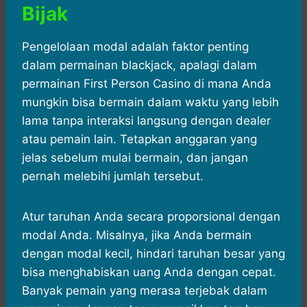
Bijak
Pengelolaan modal adalah faktor penting
dalam permainan blackjack, apalagi dalam
permainan First Person Casino di mana Anda
mungkin bisa bermain dalam waktu yang lebih
lama tanpa interaksi langsung dengan dealer
atau pemain lain. Tetapkan anggaran yang
jelas sebelum mulai bermain, dan jangan
pernah melebihi jumlah tersebut.
Atur taruhan Anda secara proporsional dengan
modal Anda. Misalnya, jika Anda bermain
dengan modal kecil, hindari taruhan besar yang
bisa menghabiskan uang Anda dengan cepat.
Banyak pemain yang merasa terjebak dalam