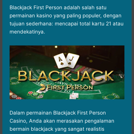
h
a
e
e
k
i
a
c
s
l
y
n
Blackjack First Person adalah salah satu
t
e
s
e
p
e
permainan kasino yang paling populer, dengan
s
b
e
g
e
tujuan sederhana: mencapai total kartu 21 atau
A
o
n
r
mendekatinya.
p
o
g
a
p
k
e
m
r
Dalam permainan Blackjack First Person
Casino, Anda akan merasakan pengalaman
bermain blackjack yang sangat realistis