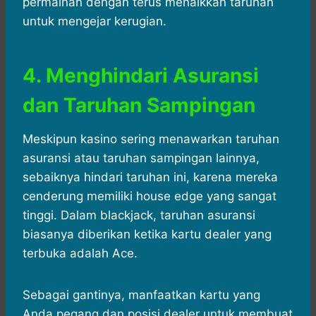
permainan dengan terus menaikkan taruhan
untuk mengejar kerugian.
4. Menghindari Asuransi
dan Taruhan Sampingan
Meskipun kasino sering menawarkan taruhan
asuransi atau taruhan sampingan lainnya,
sebaiknya hindari taruhan ini, karena mereka
cenderung memiliki house edge yang sangat
tinggi. Dalam blackjack, taruhan asuransi
biasanya diberikan ketika kartu dealer yang
terbuka adalah Ace.
Sebagai gantinya, manfaatkan kartu yang
Anda pegang dan posisi dealer untuk membuat