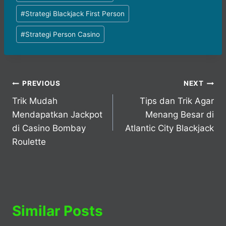
#
Strategi Blackjack First Person
#
Strategi Person Casino
Post
PREVIOUS
NEXT
Trik Mudah
Tips dan Trik Agar
navigation
Mendapatkan Jackpot
Menang Besar di
di Casino Bombay
Atlantic City Blackjack
Roulette
Similar Posts