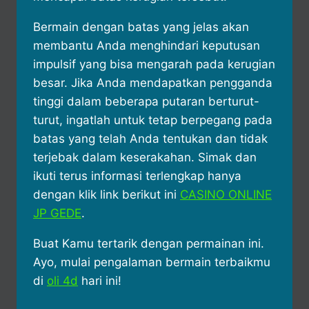
Bermain dengan batas yang jelas akan
membantu Anda menghindari keputusan
impulsif yang bisa mengarah pada kerugian
besar. Jika Anda mendapatkan pengganda
tinggi dalam beberapa putaran berturut-
turut, ingatlah untuk tetap berpegang pada
batas yang telah Anda tentukan dan tidak
terjebak dalam keserakahan. Simak dan
ikuti terus informasi terlengkap hanya
dengan klik link berikut ini
CASINO ONLINE
JP GEDE
.
Buat Kamu tertarik dengan permainan ini.
Ayo, mulai pengalaman bermain terbaikmu
di
oli 4d
hari ini!