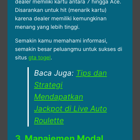
dealer memiliki kartu antara 7 hingga Ace.
Disarankan untuk hit (menarik kartu)
karena dealer memiliki kemungkinan
menang yang lebih tinggi.
Semakin kamu memahami informasi,
semakin besar peluangmu untuk sukses di
situs
gta togel
.
Baca Juga:
Tips dan
Strategi
Mendapatkan
Jackpot di Live Auto
Roulette
3. Manajemen Modal