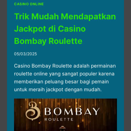
CASINO ONLINE
Trik Mudah Mendapatkan
Jackpot di Casino
Bombay Roulette
05/03/2025
Casino Bombay Roulette adalah permainan
roulette online yang sangat populer karena
memberikan peluang besar bagi pemain
untuk meraih jackpot dengan mudah.