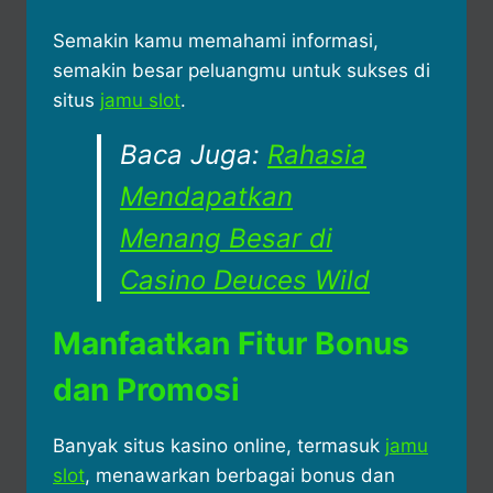
Semakin kamu memahami informasi,
semakin besar peluangmu untuk sukses di
situs
jamu slot
.
Baca Juga:
Rahasia
Mendapatkan
Menang Besar di
Casino Deuces Wild
Manfaatkan Fitur Bonus
dan Promosi
Banyak situs kasino online, termasuk
jamu
slot
, menawarkan berbagai bonus dan