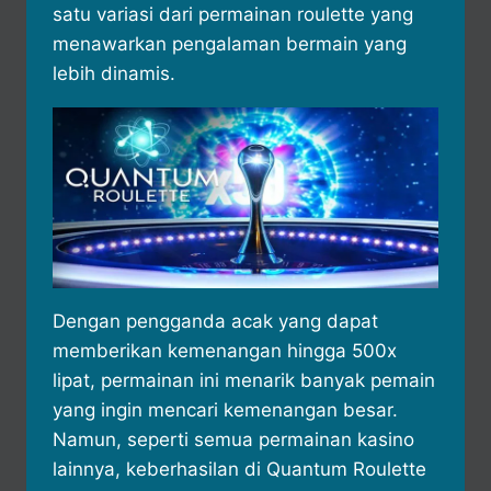
satu variasi dari permainan roulette yang
menawarkan pengalaman bermain yang
lebih dinamis.
Dengan pengganda acak yang dapat
memberikan kemenangan hingga 500x
lipat, permainan ini menarik banyak pemain
yang ingin mencari kemenangan besar.
Namun, seperti semua permainan kasino
lainnya, keberhasilan di Quantum Roulette