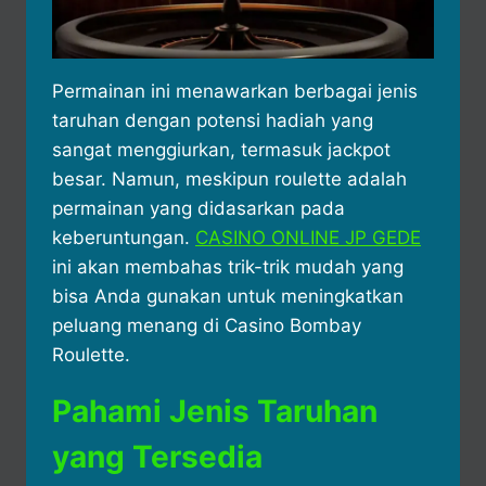
Permainan ini menawarkan berbagai jenis
taruhan dengan potensi hadiah yang
sangat menggiurkan, termasuk jackpot
besar. Namun, meskipun roulette adalah
permainan yang didasarkan pada
keberuntungan.
CASINO ONLINE JP GEDE
ini akan membahas trik-trik mudah yang
bisa Anda gunakan untuk meningkatkan
peluang menang di Casino Bombay
Roulette.
Pahami Jenis Taruhan
yang Tersedia