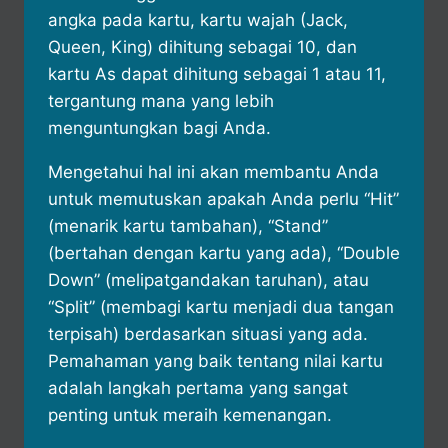
angka pada kartu, kartu wajah (Jack,
Queen, King) dihitung sebagai 10, dan
kartu As dapat dihitung sebagai 1 atau 11,
tergantung mana yang lebih
menguntungkan bagi Anda.
Mengetahui hal ini akan membantu Anda
untuk memutuskan apakah Anda perlu “Hit”
(menarik kartu tambahan), “Stand”
(bertahan dengan kartu yang ada), “Double
Down” (melipatgandakan taruhan), atau
“Split” (membagi kartu menjadi dua tangan
terpisah) berdasarkan situasi yang ada.
Pemahaman yang baik tentang nilai kartu
adalah langkah pertama yang sangat
penting untuk meraih kemenangan.