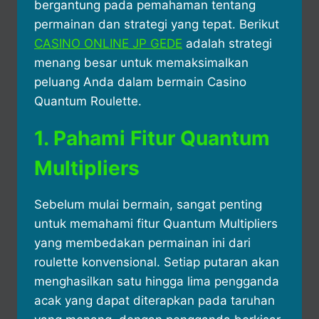
bergantung pada pemahaman tentang
permainan dan strategi yang tepat. Berikut
CASINO ONLINE JP GEDE
adalah strategi
menang besar untuk memaksimalkan
peluang Anda dalam bermain Casino
Quantum Roulette.
1. Pahami Fitur Quantum
Multipliers
Sebelum mulai bermain, sangat penting
untuk memahami fitur Quantum Multipliers
yang membedakan permainan ini dari
roulette konvensional. Setiap putaran akan
menghasilkan satu hingga lima pengganda
acak yang dapat diterapkan pada taruhan