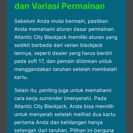
dan Variasi Permainan
Sebelum Anda mulai bermain, pastikan
Anda memahami aturan dasar permainan.
Atlantic City Blackjack memiliki aturan yang
sedikit berbeda dari varian blackjack
lainnya, seperti dealer yang harus berdiri
pada soft 17, dan pemain diizinkan untuk
menggandakan taruhan setelah membelah
kartu.
Selain itu, penting juga untuk memahami
cara kerja
surrender
(menyerah). Pada
Atlantic City Blackjack, Anda bisa memilih
untuk menyerah setelah melihat dua kartu
pertama Anda dan kehilangan hanya
setengah dari taruhan. Pilihan ini berguna