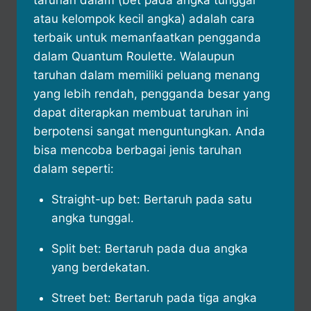
atau kelompok kecil angka) adalah cara
terbaik untuk memanfaatkan pengganda
dalam Quantum Roulette. Walaupun
taruhan dalam memiliki peluang menang
yang lebih rendah, pengganda besar yang
dapat diterapkan membuat taruhan ini
berpotensi sangat menguntungkan. Anda
bisa mencoba berbagai jenis taruhan
dalam seperti:
Straight-up bet: Bertaruh pada satu
angka tunggal.
Split bet: Bertaruh pada dua angka
yang berdekatan.
Street bet: Bertaruh pada tiga angka