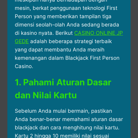
mesin, berkat penggunaan teknologi First
Person yang memberikan tampilan tiga
dimensi seolah-olah Anda sedang berada
di kasino nyata. Berikut
CASINO ONLINE JP
GEDE
adalah beberapa strategi terbaik
yang dapat membantu Anda meraih
kemenangan dalam Blackjack First Person
Casino.
1. Pahami Aturan Dasar
dan Nilai Kartu
Sebelum Anda mulai bermain, pastikan
Anda benar-benar memahami aturan dasar
blackjack dan cara menghitung nilai kartu.
Kartu 2 hingga 10 memiliki nilai sesuai