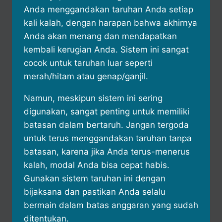
Anda menggandakan taruhan Anda setiap
kali kalah, dengan harapan bahwa akhirnya
Anda akan menang dan mendapatkan
kembali kerugian Anda. Sistem ini sangat
cocok untuk taruhan luar seperti
merah/hitam atau genap/ganjil.
Namun, meskipun sistem ini sering
digunakan, sangat penting untuk memiliki
batasan dalam bertaruh. Jangan tergoda
untuk terus menggandakan taruhan tanpa
batasan, karena jika Anda terus-menerus
kalah, modal Anda bisa cepat habis.
Gunakan sistem taruhan ini dengan
bijaksana dan pastikan Anda selalu
bermain dalam batas anggaran yang sudah
ditentukan.