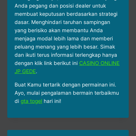
Anda pegang dan posisi dealer untuk
membuat keputusan berdasarkan strategi
dasar. Menghindari taruhan sampingan
yang berisiko akan membantu Anda
menjaga modal lebih lama dan memberi
peluang menang yang lebih besar. Simak
dan ikuti terus informasi terlengkap hanya
dengan klik link berikut ini
CASINO ONLINE
JP GEDE
.
Buat Kamu tertarik dengan permainan ini.
Ayo, mulai pengalaman bermain terbaikmu
di
gta togel
hari ini!