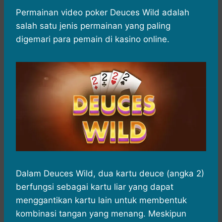
h
a
e
e
k
i
a
c
s
l
y
n
Permainan video poker Deuces Wild adalah
t
e
s
e
p
e
salah satu jenis permainan yang paling
s
b
e
g
e
digemari para pemain di kasino online.
A
o
n
r
p
o
g
a
p
k
e
m
r
Dalam Deuces Wild, dua kartu deuce (angka 2)
berfungsi sebagai kartu liar yang dapat
menggantikan kartu lain untuk membentuk
kombinasi tangan yang menang. Meskipun