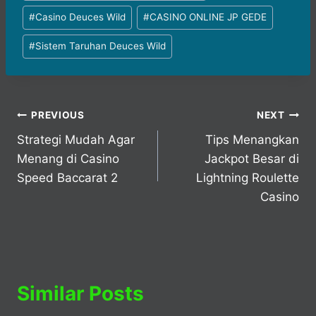
#
Casino Deuces Wild
#
CASINO ONLINE JP GEDE
#
Sistem Taruhan Deuces Wild
Post
PREVIOUS
NEXT
Strategi Mudah Agar
Tips Menangkan
navigation
Menang di Casino
Jackpot Besar di
Speed Baccarat 2
Lightning Roulette
Casino
Similar Posts