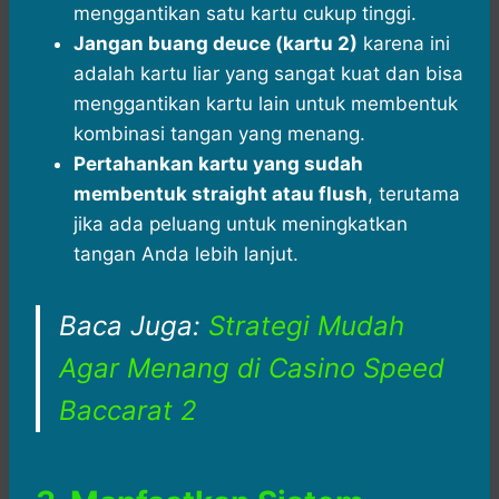
menggantikan satu kartu cukup tinggi.
Jangan buang deuce (kartu 2)
karena ini
adalah kartu liar yang sangat kuat dan bisa
menggantikan kartu lain untuk membentuk
kombinasi tangan yang menang.
Pertahankan kartu yang sudah
membentuk straight atau flush
, terutama
jika ada peluang untuk meningkatkan
tangan Anda lebih lanjut.
Baca Juga:
Strategi Mudah
Agar Menang di Casino Speed
Baccarat 2