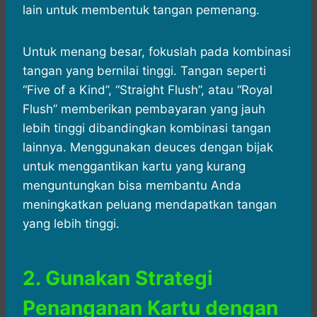
lain untuk membentuk tangan pemenang.
Untuk menang besar, fokuslah pada kombinasi
tangan yang bernilai tinggi. Tangan seperti
“Five of a Kind”, “Straight Flush”, atau “Royal
Flush” memberikan pembayaran yang jauh
lebih tinggi dibandingkan kombinasi tangan
lainnya. Menggunakan deuces dengan bijak
untuk menggantikan kartu yang kurang
menguntungkan bisa membantu Anda
meningkatkan peluang mendapatkan tangan
yang lebih tinggi.
2. Gunakan Strategi
Penanganan Kartu dengan