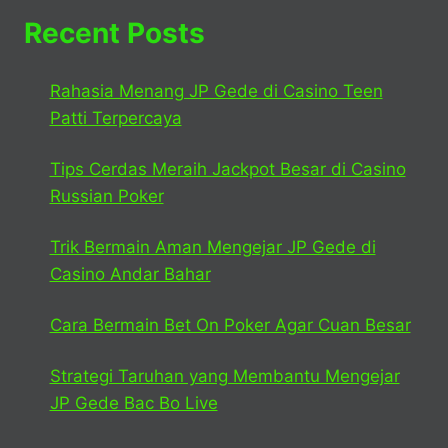
Recent Posts
Rahasia Menang JP Gede di Casino Teen
Patti Terpercaya
Tips Cerdas Meraih Jackpot Besar di Casino
Russian Poker
Trik Bermain Aman Mengejar JP Gede di
Casino Andar Bahar
Cara Bermain Bet On Poker Agar Cuan Besar
Strategi Taruhan yang Membantu Mengejar
JP Gede Bac Bo Live