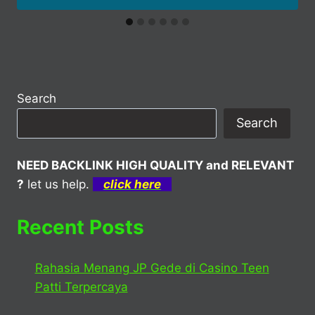
Search
Search
NEED BACKLINK HIGH QUALITY and RELEVANT
?
let us help.
click here
Recent Posts
Rahasia Menang JP Gede di Casino Teen
Patti Terpercaya