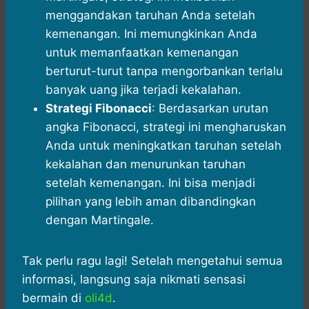
menggandakan taruhan Anda setelah
kemenangan. Ini memungkinkan Anda
untuk memanfaatkan kemenangan
berturut-turut tanpa mengorbankan terlalu
banyak uang jika terjadi kekalahan.
Strategi Fibonacci
: Berdasarkan urutan
angka Fibonacci, strategi ini mengharuskan
Anda untuk meningkatkan taruhan setelah
kekalahan dan menurunkan taruhan
setelah kemenangan. Ini bisa menjadi
pilihan yang lebih aman dibandingkan
dengan Martingale.
Tak perlu ragu lagi! Setelah mengetahui semua
informasi, langsung saja nikmati sensasi
bermain di
oli4d
.