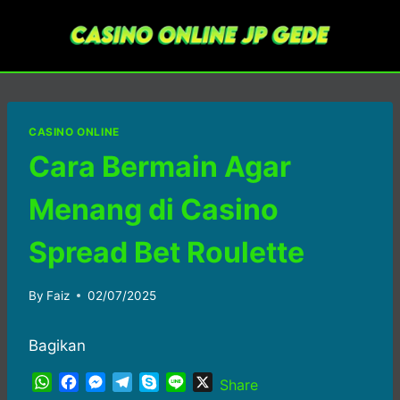
Skip
to
content
CASINO ONLINE
Cara Bermain Agar
Menang di Casino
Spread Bet Roulette
By
Faiz
02/07/2025
Bagikan
W
F
M
T
S
L
X
Share