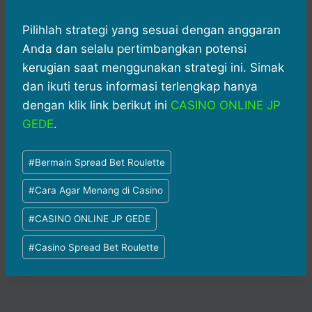
Pilihlah strategi yang sesuai dengan anggaran
Anda dan selalu pertimbangkan potensi
kerugian saat menggunakan strategi ini. Simak
dan ikuti terus informasi terlengkap hanya
dengan klik link berikut ini
CASINO ONLINE JP
GEDE
.
Post
#
Bermain Spread Bet Roulette
Tags:
#
Cara Agar Menang di Casino
#
CASINO ONLINE JP GEDE
#
Casino Spread Bet Roulette