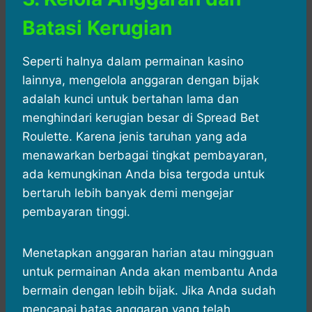
Batasi Kerugian
Seperti halnya dalam permainan kasino
lainnya, mengelola anggaran dengan bijak
adalah kunci untuk bertahan lama dan
menghindari kerugian besar di Spread Bet
Roulette. Karena jenis taruhan yang ada
menawarkan berbagai tingkat pembayaran,
ada kemungkinan Anda bisa tergoda untuk
bertaruh lebih banyak demi mengejar
pembayaran tinggi.
Menetapkan anggaran harian atau mingguan
untuk permainan Anda akan membantu Anda
bermain dengan lebih bijak. Jika Anda sudah
mencapai batas anggaran yang telah