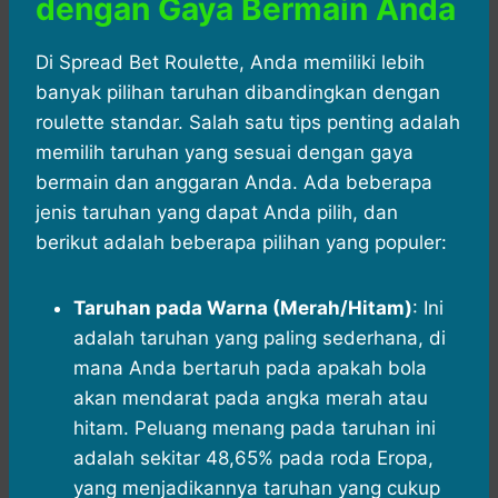
dengan Gaya Bermain Anda
Di Spread Bet Roulette, Anda memiliki lebih
banyak pilihan taruhan dibandingkan dengan
roulette standar. Salah satu tips penting adalah
memilih taruhan yang sesuai dengan gaya
bermain dan anggaran Anda. Ada beberapa
jenis taruhan yang dapat Anda pilih, dan
berikut adalah beberapa pilihan yang populer:
Taruhan pada Warna (Merah/Hitam)
: Ini
adalah taruhan yang paling sederhana, di
mana Anda bertaruh pada apakah bola
akan mendarat pada angka merah atau
hitam. Peluang menang pada taruhan ini
adalah sekitar 48,65% pada roda Eropa,
yang menjadikannya taruhan yang cukup