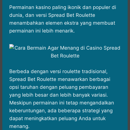
h
a
e
e
k
i
a
c
s
l
y
n
Permainan kasino paling ikonik dan populer di
t
e
s
e
p
e
dunia, dan versi Spread Bet Roulette
s
b
e
g
e
menambahkan elemen ekstra yang membuat
A
o
n
r
permainan ini lebih menarik.
p
o
g
a
p
k
e
m
r
Berbeda dengan versi roulette tradisional,
Spread Bet Roulette menawarkan berbagai
opsi taruhan dengan peluang pembayaran
yang lebih besar dan lebih banyak variasi.
Meskipun permainan ini tetap mengandalkan
keberuntungan, ada beberapa strategi yang
dapat meningkatkan peluang Anda untuk
menang.