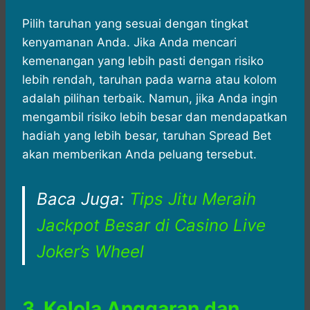
Pilih taruhan yang sesuai dengan tingkat
kenyamanan Anda. Jika Anda mencari
kemenangan yang lebih pasti dengan risiko
lebih rendah, taruhan pada warna atau kolom
adalah pilihan terbaik. Namun, jika Anda ingin
mengambil risiko lebih besar dan mendapatkan
hadiah yang lebih besar, taruhan Spread Bet
akan memberikan Anda peluang tersebut.
Baca Juga:
Tips Jitu Meraih
Jackpot Besar di Casino Live
Joker’s Wheel
3. Kelola Anggaran dan