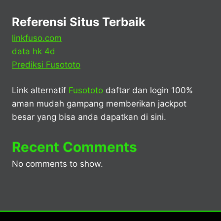
Referensi Situs Terbaik
linkfuso.com
data hk 4d
Prediksi Fusototo
Link alternatif
Fusototo
daftar dan login 100%
aman mudah gampang memberikan jackpot
besar yang bisa anda dapatkan di sini.
Recent Comments
No comments to show.