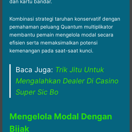
dan kartu bandar.
Kombinasi strategi taruhan konservatif dengan
pemahaman peluang Quantum multiplikator
membantu pemain mengelola modal secara
efisien serta memaksimalkan potensi
kemenangan pada saat-saat kunci.
Baca Juga:
Trik Jitu Untuk
Mengalahkan Dealer Di Casino
Super Sic Bo
Mengelola Modal Dengan
Bijak