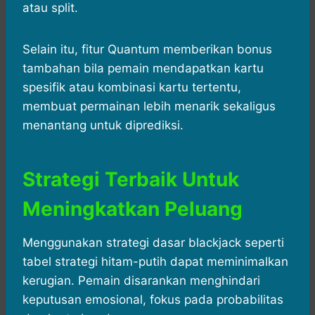
atau split.
Selain itu, fitur Quantum memberikan bonus
tambahan bila pemain mendapatkan kartu
spesifik atau kombinasi kartu tertentu,
membuat permainan lebih menarik sekaligus
menantang untuk diprediksi.
Strategi Terbaik Untuk
Meningkatkan Peluang
Menggunakan strategi dasar blackjack seperti
tabel strategi hitam-putih dapat meminimalkan
kerugian. Pemain disarankan menghindari
keputusan emosional, fokus pada probabilitas