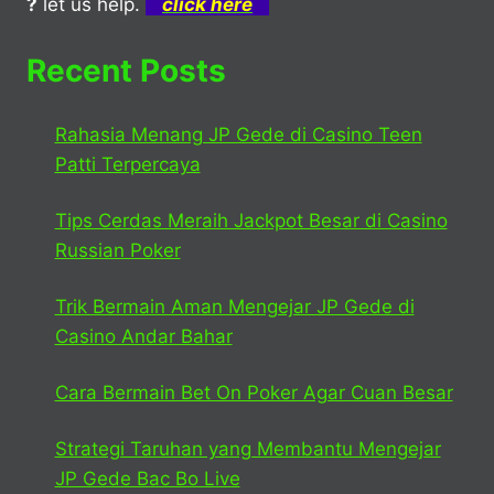
?
let us help.
click here
Recent Posts
Rahasia Menang JP Gede di Casino Teen
Patti Terpercaya
Tips Cerdas Meraih Jackpot Besar di Casino
Russian Poker
Trik Bermain Aman Mengejar JP Gede di
Casino Andar Bahar
Cara Bermain Bet On Poker Agar Cuan Besar
Strategi Taruhan yang Membantu Mengejar
JP Gede Bac Bo Live