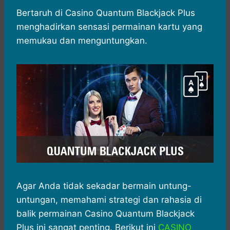
h
a
e
e
k
i
a
c
s
l
y
n
Bertaruh di Casino Quantum Blackjack Plus
t
e
s
e
p
e
menghadirkan sensasi permainan kartu yang
s
b
e
g
e
memukau dan menguntungkan.
A
o
n
r
p
o
g
a
p
k
e
m
r
Agar Anda tidak sekadar bermain untung-
untungan, memahami strategi dan rahasia di
balik permainan Casino Quantum Blackjack
Plus ini sangat penting. Berikut ini
CASINO