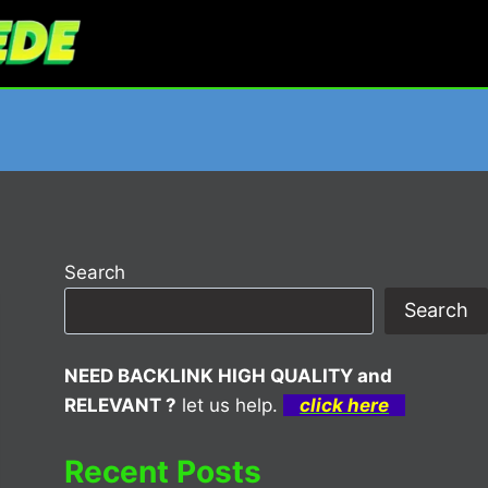
Search
Search
NEED BACKLINK HIGH QUALITY and
RELEVANT ?
let us help.
click here
Recent Posts