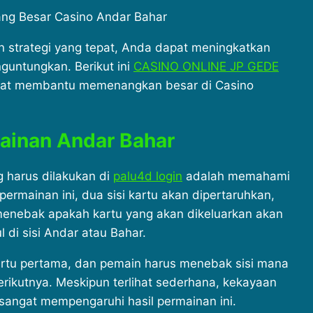
 strategi yang tepat,
Anda
dapat meningkatkan
untungkan. Berikut ini
CASINO ONLINE JP GEDE
at membantu memenangkan besar di Casino
ainan Andar Bahar
g harus dilakukan di
palu4d login
adalah memahami
ermainan ini, dua sisi kartu akan dipertaruhkan,
menebak apakah kartu yang akan dikeluarkan akan
 di sisi Andar atau Bahar.
kartu pertama, dan pemain harus menebak sisi mana
erikutnya. Meskipun terlihat sederhana, kekayaan
 sangat mempengaruhi hasil permainan ini.