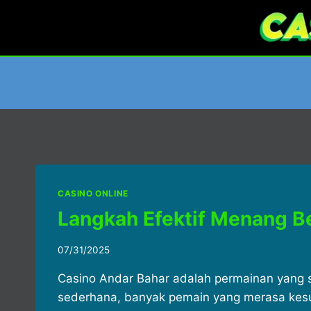
Skip
to
content
CASINO ONLINE
Langkah Efektif Menang B
07/31/2025
Casino Andar Bahar adalah permainan yang s
sederhana, banyak pemain yang merasa kesu