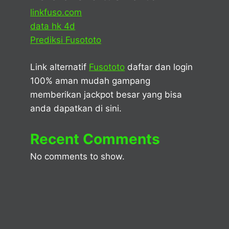
linkfuso.com
data hk 4d
Prediksi Fusototo
Link alternatif
Fusototo
daftar dan login
100% aman mudah gampang
memberikan jackpot besar yang bisa
anda dapatkan di sini.
Recent Comments
No comments to show.