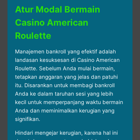
Atur Modal Bermain
Casino American
Roulette
Manajemen bankroll yang efektif adalah
landasan kesuksesan di Casino American
Roulette. Sebelum Anda mulai bermain,
tetapkan anggaran yang jelas dan patuhi
itu. Disarankan untuk membagi bankroll
Anda ke dalam taruhan sesi yang lebih
kecil untuk memperpanjang waktu bermain
Anda dan meminimalkan kerugian yang
signifikan.
Hindari mengejar kerugian, karena hal ini