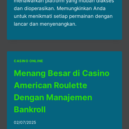
menawarkan platform yang mudah diakses
dan dioperasikan. Memungkinkan Anda
untuk menikmati setiap permainan dengan
lancar dan menyenangkan.
CASINO ONLINE
Menang Besar di Casino
American Roulette
Dengan Manajemen
Bankroll
02/07/2025