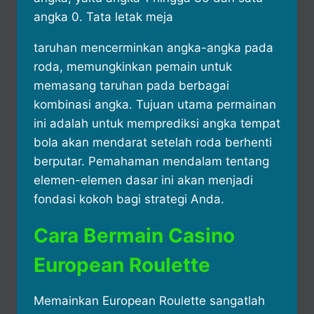
angka 0. Tata letak meja
taruhan mencerminkan angka-angka pada
roda, memungkinkan pemain untuk
memasang taruhan pada berbagai
kombinasi angka. Tujuan utama permainan
ini adalah untuk memprediksi angka tempat
bola akan mendarat setelah roda berhenti
berputar. Pemahaman mendalam tentang
elemen-elemen dasar ini akan menjadi
fondasi kokoh bagi strategi Anda.
Cara Bermain Casino
European Roulette
Memainkan European Roulette sangatlah