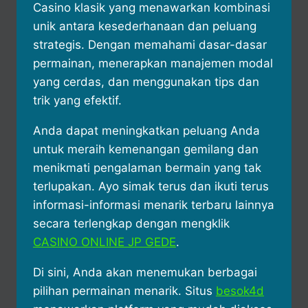
Casino klasik yang menawarkan kombinasi
unik antara kesederhanaan dan peluang
strategis. ​Dengan memahami dasar-dasar
permainan, menerapkan manajemen modal
yang cerdas, dan menggunakan tips dan
trik yang efektif.
Anda dapat meningkatkan peluang Anda
untuk meraih kemenangan gemilang dan
menikmati pengalaman bermain yang tak
terlupakan.​ Ayo simak terus dan ikuti terus
informasi-informasi menarik terbaru lainnya
secara terlengkap dengan mengklik
CASINO ONLINE JP GEDE
.
Di sini, Anda akan menemukan berbagai
pilihan permainan menarik. Situs
besok4d