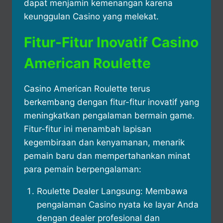
dapat menjamin kemenangan karena
keunggulan Casino yang melekat.
Fitur-Fitur Inovatif Casino
American Roulette
Casino American Roulette terus
berkembang dengan fitur-fitur inovatif yang
meningkatkan pengalaman bermain game.
Fitur-fitur ini menambah lapisan
kegembiraan dan kenyamanan, menarik
pemain baru dan mempertahankan minat
para pemain berpengalaman:
Roulette Dealer Langsung: Membawa
pengalaman Casino nyata ke layar Anda
dengan dealer profesional dan