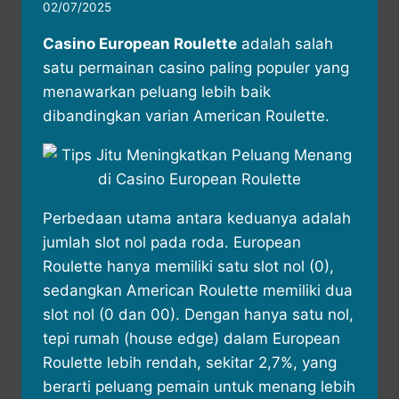
02/07/2025
Casino European Roulette
adalah salah
satu permainan casino paling populer yang
menawarkan peluang lebih baik
dibandingkan varian American Roulette.
Perbedaan utama antara keduanya adalah
jumlah slot nol pada roda. European
Roulette hanya memiliki satu slot nol (0),
sedangkan American Roulette memiliki dua
slot nol (0 dan 00). Dengan hanya satu nol,
tepi rumah (house edge) dalam European
Roulette lebih rendah, sekitar 2,7%, yang
berarti peluang pemain untuk menang lebih