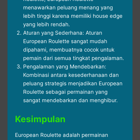
menawarkan peluang menang yang
lebih tinggi karena memiliki house edge
yang lebih rendah.
Aturan yang Sederhana: Aturan
European Roulette sangat mudah
dipahami, membuatnya cocok untuk
pemain dari semua tingkat pengalaman.
Pengalaman yang Mendebarkan:
Kombinasi antara kesederhanaan dan
peluang strategis menjadikan European
Roulette sebagai permainan yang
sangat mendebarkan dan menghibur.
Kesimpulan
European Roulette adalah permainan