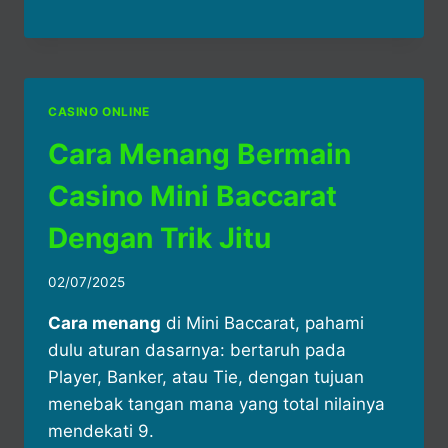
CASINO ONLINE
Cara Menang Bermain
Casino Mini Baccarat
Dengan Trik Jitu
02/07/2025
Cara menang
di Mini Baccarat, pahami
dulu aturan dasarnya: bertaruh pada
Player, Banker, atau Tie, dengan tujuan
menebak tangan mana yang total nilainya
mendekati 9.