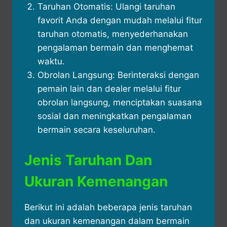
Taruhan Otomatis: Ulangi taruhan
favorit Anda dengan mudah melalui fitur
taruhan otomatis, menyederhanakan
pengalaman bermain dan menghemat
waktu.
Obrolan Langsung: Berinteraksi dengan
pemain lain dan dealer melalui fitur
obrolan langsung, menciptakan suasana
sosial dan meningkatkan pengalaman
bermain secara keseluruhan.
Jenis Taruhan Dan
Ukuran Kemenangan
Berikut ini adalah beberapa jenis taruhan
dan ukuran kemenangan dalam bermain