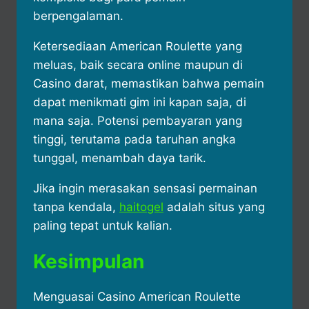
berpengalaman.
Ketersediaan American Roulette yang
meluas, baik secara online maupun di
Casino darat, memastikan bahwa pemain
dapat menikmati gim ini kapan saja, di
mana saja. Potensi pembayaran yang
tinggi, terutama pada taruhan angka
tunggal, menambah daya tarik.
Jika ingin merasakan sensasi permainan
tanpa kendala,
haitogel
adalah situs yang
paling tepat untuk kalian.
Kesimpulan
​Menguasai Casino American Roulette