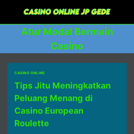
Skip
to
content
Atur Modal Bermain
Casino
CASINO ONLINE
Tips Jitu Meningkatkan
Peluang Menang di
Casino European
Roulette