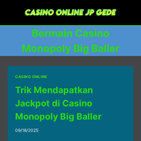
Skip
to
content
Bermain Casino
Monopoly Big Baller
CASINO ONLINE
Trik Mendapatkan
Jackpot di Casino
Monopoly Big Baller
09/18/2025