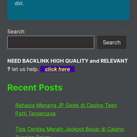
diri.
Search
Search
NEED BACKLINK HIGH QUALITY and RELEVANT
?
let us help.
click here
Recent Posts
Rahasia Menang JP Gede di Casino Teen
Patti Terpercaya
Tips Cerdas Meraih Jackpot Besar di Casino