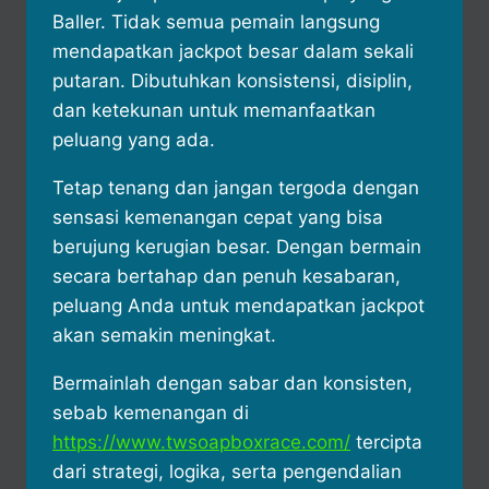
Baller. Tidak semua pemain langsung
mendapatkan jackpot besar dalam sekali
putaran. Dibutuhkan konsistensi, disiplin,
dan ketekunan untuk memanfaatkan
peluang yang ada.
Tetap tenang dan jangan tergoda dengan
sensasi kemenangan cepat yang bisa
berujung kerugian besar. Dengan bermain
secara bertahap dan penuh kesabaran,
peluang Anda untuk mendapatkan jackpot
akan semakin meningkat.
Bermainlah dengan sabar dan konsisten,
sebab kemenangan di
https://www.twsoapboxrace.com/
tercipta
dari strategi, logika, serta pengendalian