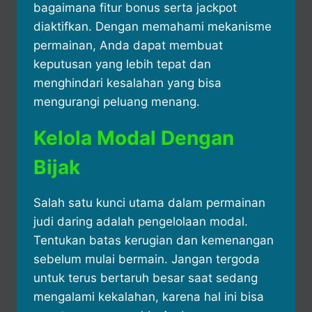
bagaimana fitur bonus serta jackpot
diaktifkan. Dengan memahami mekanisme
permainan, Anda dapat membuat
keputusan yang lebih tepat dan
menghindari kesalahan yang bisa
mengurangi peluang menang.
Kelola Modal Dengan
Bijak
Salah satu kunci utama dalam permainan
judi daring adalah pengelolaan modal.
Tentukan batas kerugian dan kemenangan
sebelum mulai bermain. Jangan tergoda
untuk terus bertaruh besar saat sedang
mengalami kekalahan, karena hal ini bisa