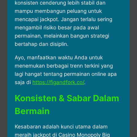
konsisten cenderung lebih stabil dan
mampu membangun peluang untuk
mencapai jackpot. Jangan terlalu sering
mengambil risiko besar pada awal
permainan, melainkan bangun strategi
bertahap dan disiplin.
Ayo, manfaatkan waktu Anda untuk
menemukan berbagai trenn terkini yang
lagi hangat tentang permainan online apa
saja di
https://figandfork.co/
.
Konsisten & Sabar Dalam
Bermain
Kesabaran adalah kunci utama dalam
meraih jackpot di Casino Monopoly Big