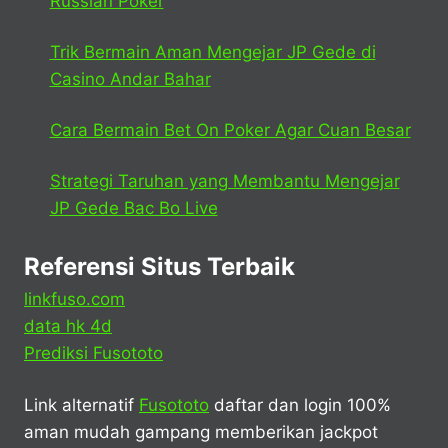
Russian Poker
Trik Bermain Aman Mengejar JP Gede di
Casino Andar Bahar
Cara Bermain Bet On Poker Agar Cuan Besar
Strategi Taruhan yang Membantu Mengejar
JP Gede Bac Bo Live
Referensi Situs Terbaik
linkfuso.com
data hk 4d
Prediksi Fusototo
Link alternatif
Fusototo
daftar dan login 100%
aman mudah gampang memberikan jackpot