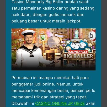
Casino Monopoly Big Baller adalah salah
satu permainan kasino daring yang sedang
naik daun, dengan grafis menarik dan
peluang besar untuk meraih jackpot.
Permainan ini mampu memikat hati para
penggemar judi online. Namun, untuk
mencapai kemenangan besar, pemain perlu
memahami trik dan strategi yang tepat.
Dibawah ini
CASINO ONLINE JP GEDE
akan