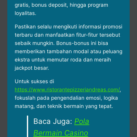
gratis, bonus deposit, hingga program
loyalitas.
Pastikan selalu mengikuti informasi promosi
terbaru dan manfaatkan fitur-fitur tersebut
sebaik mungkin. Bonus-bonus ini bisa
memberikan tambahan modal atau peluang
ekstra untuk memutar roda dan meraih
jackpot besar.
Untuk sukses di
https://www.ristorantepizzeriandreas.com/
,
fokuslah pada pengendalian emosi, logika
matang, dan teknik bermain yang tepat.
Baca Juga:
Pola
Bermain Casino