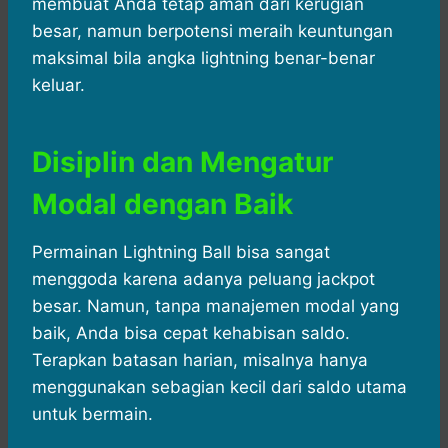
membuat Anda tetap aman dari kerugian
besar, namun berpotensi meraih keuntungan
maksimal bila angka lightning benar-benar
keluar.
Disiplin dan Mengatur
Modal dengan Baik
Permainan Lightning Ball bisa sangat
menggoda karena adanya peluang jackpot
besar. Namun, tanpa manajemen modal yang
baik, Anda bisa cepat kehabisan saldo.
Terapkan batasan harian, misalnya hanya
menggunakan sebagian kecil dari saldo utama
untuk bermain.