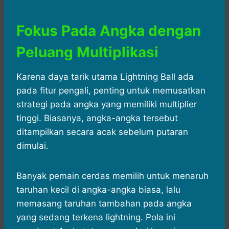
Fokus Pada Angka dengan
Peluang Multiplikasi
Karena daya tarik utama Lightning Ball ada
pada fitur pengali, penting untuk memusatkan
strategi pada angka yang memiliki multiplier
tinggi. Biasanya, angka-angka tersebut
ditampilkan secara acak sebelum putaran
dimulai.
Banyak pemain cerdas memilih untuk menaruh
taruhan kecil di angka-angka biasa, lalu
memasang taruhan tambahan pada angka
yang sedang terkena lightning. Pola ini