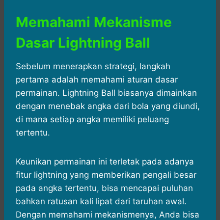
Memahami Mekanisme
Dasar Lightning Ball
Sebelum menerapkan strategi, langkah
pertama adalah memahami aturan dasar
permainan. Lightning Ball biasanya dimainkan
dengan menebak angka dari bola yang diundi,
di mana setiap angka memiliki peluang
tertentu.
Keunikan permainan ini terletak pada adanya
fitur lightning yang memberikan pengali besar
pada angka tertentu, bisa mencapai puluhan
bahkan ratusan kali lipat dari taruhan awal.
Dengan memahami mekanismenya, Anda bisa