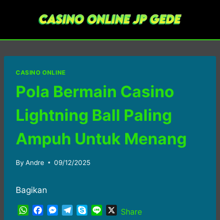
Skip
to
content
CASINO ONLINE
Pola Bermain Casino
Lightning Ball Paling
Ampuh Untuk Menang
By
Andre
09/12/2025
Bagikan
W
F
M
T
S
L
X
Share