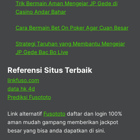
Trik Bermain Aman Mengejar JP Gede di
Casino Andar Bahar
Cara Bermain Bet On Poker Agar Cuan Besar
Strategi Taruhan yang Membantu Mengejar
JP Gede Bac Bo Live
Referensi Situs Terbaik
linkfuso.com
data hk 4d
Prediksi Fusototo
Link alternatif
Fusototo
daftar dan login 100%
aman mudah gampang memberikan jackpot
besar yang bisa anda dapatkan di sini.