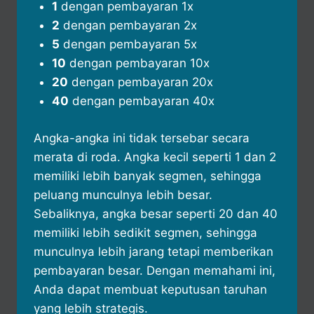
1
dengan pembayaran 1x
2
dengan pembayaran 2x
5
dengan pembayaran 5x
10
dengan pembayaran 10x
20
dengan pembayaran 20x
40
dengan pembayaran 40x
Angka-angka ini tidak tersebar secara
merata di roda. Angka kecil seperti 1 dan 2
memiliki lebih banyak segmen, sehingga
peluang munculnya lebih besar.
Sebaliknya, angka besar seperti 20 dan 40
memiliki lebih sedikit segmen, sehingga
munculnya lebih jarang tetapi memberikan
pembayaran besar. Dengan memahami ini,
Anda dapat membuat keputusan taruhan
yang lebih strategis.