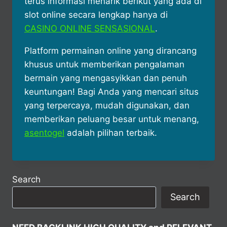
terus informasi menarik berikut yang ada di
slot online secara lengkap hanya di
CASINO ONLINE SENSASIONAL
.
Platform permainan online yang dirancang
khusus untuk memberikan pengalaman
bermain yang mengasyikkan dan penuh
keuntungan! Bagi Anda yang mencari situs
yang terpercaya, mudah digunakan, dan
memberikan peluang besar untuk menang,
asentogel
adalah pilihan terbaik.
Search
Search