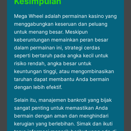
Kesimpulan
Mega Wheel adalah permainan kasino yang
menggabungkan keseruan dan peluang
untuk menang besar. Meskipun
keberuntungan memainkan peran besar
dalam permainan ini, strategi cerdas
seperti bertaruh pada angka kecil untuk
risiko rendah, angka besar untuk
keuntungan tinggi, atau mengombinasikan
taruhan dapat membantu Anda bermain
dengan lebih efektif.
Selain itu, manajemen bankroll yang bijak
sangat penting untuk memastikan Anda
bermain dengan aman dan menghindari
kerugian yang berlebihan. Simak dan ikuti