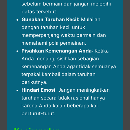
sebelum bermain dan jangan melebihi
batas tersebut.
Gunakan Taruhan Kecil
: Mulailah
dengan taruhan kecil untuk
memperpanjang waktu bermain dan
memahami pola permainan.
Pisahkan Kemenangan Anda
: Ketika
Anda menang, sisihkan sebagian
kemenangan Anda agar tidak semuanya
terpakai kembali dalam taruhan
berikutnya.
Hindari Emosi
: Jangan meningkatkan
taruhan secara tidak rasional hanya
karena Anda kalah beberapa kali
berturut-turut.